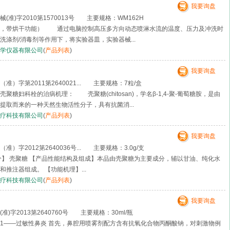
我要询盘
准)字2010第1570013号 主要规格：WM162H
水，带烘干功能） 通过电脑控制高压多方向动态喷淋水流的温度、压力及冲洗时
洗涤剂/消毒剂等作用下，将实验器皿，实验器械...
学仪器有限公司
(
产品列表
)
我要询盘
）字第2011第2640021... 主要规格：7粒/盒
糖妇科栓的治病机理： 壳聚糖(chitosan)，学名β-1,4-聚-葡萄糖胺，是由
提取而来的一种天然生物活性分子，具有抗菌消...
疗科技有限公司
(
产品列表
)
我要询盘
）字2012第2640036号... 主要规格：3.0g/支
分】 壳聚糖 【产品性能结构及组成】本品由壳聚糖为主要成分，辅以甘油、纯化水
推注器组成。 【功能机理】...
疗科技有限公司
(
产品列表
)
我要询盘
)字2013第2640760号 主要规格：30ml/瓶
——过敏性鼻炎 首先，鼻腔用喷雾剂配方含有抗氧化合物丙酮酸钠，对刺激物例