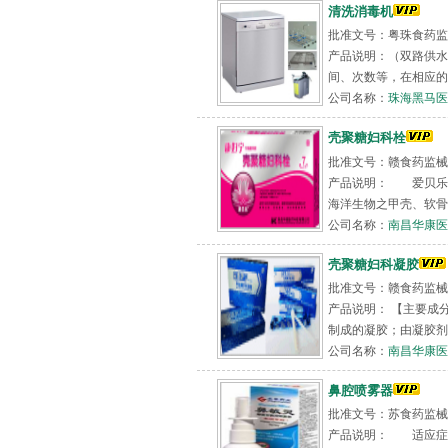
清洗消毒机
批准文号：粤珠食药监械(
产品说明：（双路供
间、次数等，在相应的
公司名称：
珠海黑马医
壳聚糖妇科栓
批准文号：赣食药监械（准
产品说明： 爱贝乐壳聚
海洋生物之甲壳、软骨
公司名称：
南昌华康医
壳聚糖妇科凝胶
批准文号：赣食药监械（准
产品说明： 【主要成
制成的凝胶；由凝胶剂和
公司名称：
南昌华康医
鼻腔喷雾器
批准文号：苏食药监械(准
产品说明： 适应症1