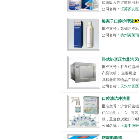
如由吸入性过敏原引起
公司名称：
江苏苏友医
银离子口腔护理液
批准文号：苏械注准2015
公司名称：
扬州芙莱瑞
卧式矩形压力蒸汽灭
批准文号：甘食药监械（准
产品说明： 主要用途
具和器皿等物品在最短
公司名称：
天水华圆医
口腔清洁冲洗器
批准文号：沪食药监械（准
产品说明： 1、将装
颊，重复数次漱口30秒后
公司名称：
上海中济医
脐康胎毒清