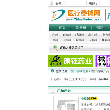
首页
新器械
招商
内科
|
血液科
|
呼吸科
|
心内科
|
神经
外科
|
口腔科
|
五官科
|
皮肤科
|
肛肠
请输入搜素关键字：
您的位置：
医疗器械首页
>
医疗器械产品
江苏(6)
|
山东(6)
|
浙江(6)
|
广东(6)
|
吉林(6)
|
产品列表
冲洗器
批准文号：沪食药监械（准
产品说明： 1、将装