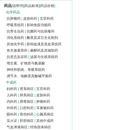
药品
[
说明书
][
药品标准
][
药品价格
]
·
化学药品
抗肿瘤药
|
皮肤科药
|
五官科药
呼吸系统药
|
影响免疫功能药
抗寄生虫药
|
抗菌药与抗病毒药
消化系统药
|
酶类及其它生化制剂
其他化学药
|
影响血液及造血系统药
有关激素类药
|
麻醉药及其辅助药
抗变态反应药
|
泌尿与生殖系统药
维生素、矿物质与氨基酸
神经和肌肉、骨骼系统药
调节水、电解质及酸碱平衡药
·
中成药
妇科药
|
肾系病症
|
五官科药
儿科药
|
肺系病症
|
皮肤科药
内科药
|
脾胃病症
|
肿瘤科药
外科药
|
口腔科药
|
耳鼻喉科药
眼科药
|
骨伤科药
|
心脑系病症
实火证
|
肝胆病症
|
其他中成药
气血津液病症
|
经络肢体病症