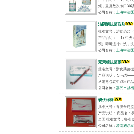
颊，重复数次漱口30秒后
公司名称：
上海中济医
洁阴润抗菌洗剂
批准文号：沪食药监（准）
产品说明： 1) 冲洗
颈）即可进行冲洗，洗液
公司名称：
上海中济医
壳聚糖抗菌膜
批准文号：浙食药监械（
产品说明： SF-2型
从消毒包装中取出产品 &
公司名称：
嘉兴市舒福
碘伏棉棒
批准文号：鲁济食药监械（准
产品说明： 商品名：易
全国 批准文号：鲁济食药
公司名称：
济南施尔泰