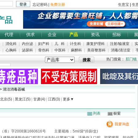
产品
代理
供求
企业
产品
资讯
招标
科
|
消化科
|
内分泌
|
妇产科
|
儿 科
|
计生科
|
康复护理科
|
注射/输液室
|
实
科
|
心胸科
|
泌尿科
|
骨伤科
|
中医科
|
麻醉科
|
美容整形科
|
消毒/清洁室
|
手
热门搜索：
肛门镜
> 清洁消毒器械
北京(5)
|
黑龙江(5)
|
甘肃(4)
|
江西(3)
|
更多▼
列表
橱窗
我要询盘
）字2008第1660616号 主要规格：5ml/袋*(6袋/盒)
入稀释储液瓶中的口腔清洁冲洗剂-抗菌漱口液，适量倒入口腔，闭紧嘴唇，鼓动双