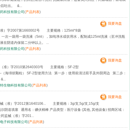
吐出。 &...
药科技有限公司
(
产品列表
)
我要询盘
字2007第1660002号 主要规格：125ml*8袋
：一次一袋用一袋洗液（5ml），加纯净水或饮用水，配制成125ml洗液（至冲洗瓶
在阴道内保留二分钟以上。 ...
药科技有限公司
(
产品列表
)
我要询盘
准）字2010第2640303号 主要规格：SF-2型
——（海绵状颗粒） SF-2型使用方法 第一步：使用前清洁双手及外阴周边 第二步：
...
特生物科技有限公司
(
产品列表
)
我要询盘
）字2012第1640106... 主要规格：3g/支;5g/支;15g/支
尔阴道填塞 通用名：碘伏棉棒 产品类型：医疗设备 (其他, 其他设备) 招商区域：
监械（准）字201...
电子科技有限公司
(
产品列表
)