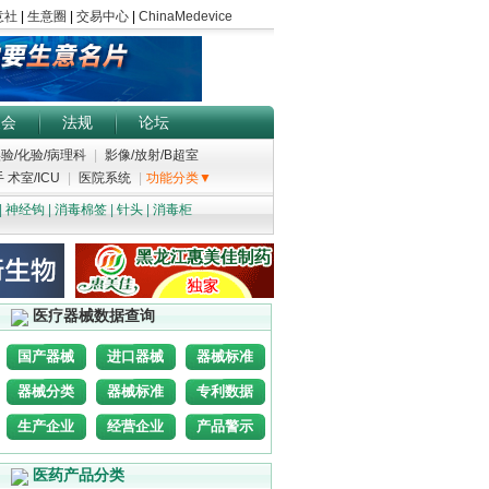
展会
法规
论坛
验/化验/病理科
|
影像/放射/B超室
 术室/ICU
|
医院系统
|
功能分类▼
|
神经钩
|
消毒棉签
|
针头
|
消毒柜
医疗器械数据查询
国产器械
进口器械
器械标准
器械分类
器械标准
专利数据
生产企业
经营企业
产品警示
医药产品分类