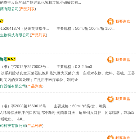
的炎性反应的副产物过氧化氢和过氧亚硝酸盐有...
药有限公司
(
产品列表
)
我要询盘
2641374（扬州芙莱瑞生... 主要规格：50ml/瓶 100ml/瓶 150...
生物科技有限公司
(
产品列表
)
菌器
我要询盘
）字2012第2570003号... 主要规格：0.3-2.5m3
：该系列脉动真空灭菌器以饱和蒸汽做为灭菌介质，实现对衣物、敷料、器械、工器
时间内的灭菌处理；广泛用于医疗单位、制药企...
疗器械有限公司
(
产品列表
)
我要询盘
）字2008第1660616号 主要规格：60ml *(6袋/盒，每袋...
入稀释储液瓶中的口腔清洁冲洗剂-抗菌漱口液，适量倒入口腔，闭紧嘴唇，鼓动双
吐出。 &#...
药科技有限公司
(
产品列表
)
我要询盘