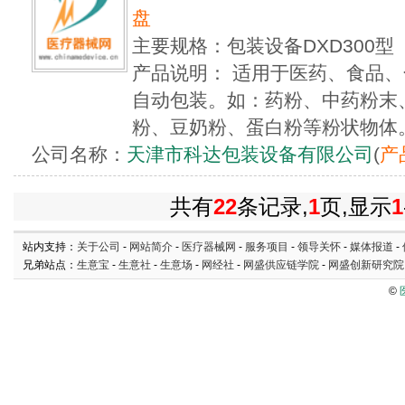
盘
主要规格：包装设备DXD300型
产品说明： 适用于医药、食品
自动包装。如：药粉、中药粉末
粉、豆奶粉、蛋白粉等粉状物体。 
公司名称：
天津市科达包装设备有限公司
(
产
共有
22
条记录,
1
页,显示
1
站内支持：
关于公司
-
网站简介
-
医疗器械网
-
服务项目
-
领导关怀
-
媒体报道
-
兄弟站点：
生意宝
-
生意社
-
生意场
-
网经社
-
网盛供应链学院
-
网盛创新研究院
©