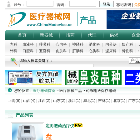
产品
首页
新器械
招商
代理
供求
企
内科
|
血液科
|
呼吸科
|
心内科
|
神经科
|
消化科
|
内分泌
|
妇产科
|
外科
|
口腔科
|
五官科
|
皮肤科
|
肛肠科
|
心胸科
|
泌尿科
|
骨伤科
|
请输入搜素关键字：
您的位置：
医疗器械首页
>
医疗器械产品
> 药液输送保存器械
上海(6)
|
山西(4)
|
江西(2)
|
山东(2)
|
浙江(1)
|
湖北(1)
|
吉林(1)
|
北京(1)
|
广东(1
产品列表
定向透药治疗仪
盘