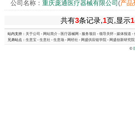
公司名称：
重庆庞通医疗器械有限公司
(
产品
共有
3
条记录,
1
页,显示
1
站内支持：
关于公司
-
网站简介
-
医疗器械网
-
服务项目
-
领导关怀
-
媒体报道
-
兄弟站点：
生意宝
-
生意社
-
生意场
-
网经社
-
网盛供应链学院
-
网盛创新研究院
©