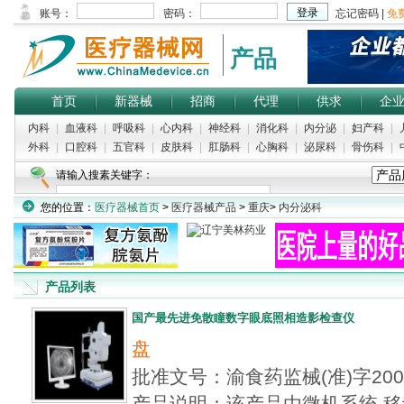
产品
首页
新器械
招商
代理
供求
企
内科
|
血液科
|
呼吸科
|
心内科
|
神经科
|
消化科
|
内分泌
|
妇产科
|
外科
|
口腔科
|
五官科
|
皮肤科
|
肛肠科
|
心胸科
|
泌尿科
|
骨伤科
|
请输入搜素关键字：
您的位置：
医疗器械首页
>
医疗器械产品
>
重庆
>
内分泌科
产品列表
国产最先进免散瞳数字眼底照相造影检查仪
盘
批准文号：渝食药监械(准)字20
产品说明：该产品由微机系统,移