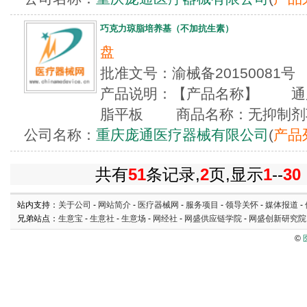
巧克力琼脂培养基（不加抗生素）
盘
批准文号：渝械备2015008
产品说明：【产品名称】 通
脂平板 商品名称：无抑制剂巧.
公司名称：
重庆庞通医疗器械有限公司
(
产品
共有
51
条记录,
2
页,显示
1
--
30
站内支持：
关于公司
-
网站简介
-
医疗器械网
-
服务项目
-
领导关怀
-
媒体报道
-
兄弟站点：
生意宝
-
生意社
-
生意场
-
网经社
-
网盛供应链学院
-
网盛创新研究院
©