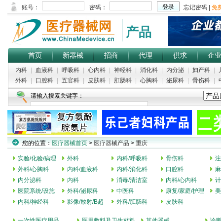
产品
首页
新器械
招商
代理
供求
企
内科
|
血液科
|
呼吸科
|
心内科
|
神经科
|
消化科
|
内分泌
|
妇产科
|
外科
|
口腔科
|
五官科
|
皮肤科
|
肛肠科
|
心胸科
|
泌尿科
|
骨伤科
|
请输入搜素关键字：
热门搜索：
手术室净化
|
医用中心
|
医用病床
|
肋骨板
|
视力检查仪
您的位置：
医疗器械首页
>
医疗器械产品
>
重庆
实验/化验/病理
外科
内科/呼吸科
骨伤科
注
外科/心胸科
内科/血液科
内科/消化科
口腔科
麻
内分泌科
内科
消毒/清洁室
内科/心内科
计
医院系统/设施
外科/泌尿科
中医科
康复/家庭/护理
美
内科/神经科
影像/放射/B超
外科/肛肠科
皮肤科
一次性医疗用品
医用敷料及卫生材料
其他器械
诊