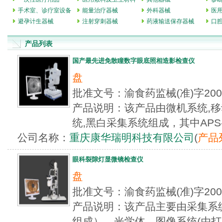
手术室、诊疗室设备
能量治疗器械
外科器械
医
避孕计生器械
注射穿刺器械
药液输送保存器械
口
产品列表
国产最先进免散瞳数字眼底照相造影检查仪
盘
批准文号：渝食药监械(准)字20
产品说明：该产品由微机系统,移
统,黑白采集系统组成，其中APS-A
公司名称：
重庆康华瑞明科技有限公司
(
产品
眼科裂隙灯显微镜检查仪
盘
批准文号：渝食药监械(准)字20
产品说明：该产品主要由采集系
组成）、光学体、图像系统(由打印