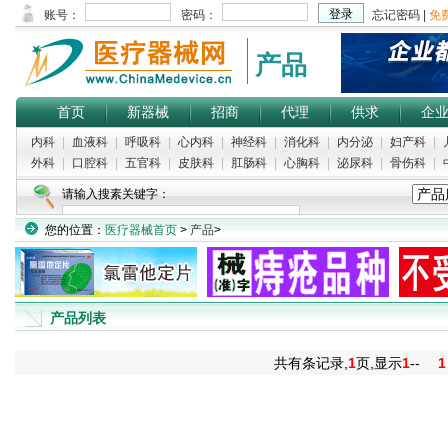
产品
首页
新器械
招商
代理
供求
企
内科
|
血液科
|
呼吸科
|
心内科
|
神经科
|
消化科
|
内分泌
|
妇产科
|
外科
|
口腔科
|
五官科
|
皮肤科
|
肛肠科
|
心胸科
|
泌尿科
|
骨伤科
|
请输入搜素关键字：
您的位置：
医疗器械首页
>
产品
>
产品列表
共有
条记录,
1
页,显示
1
--
1