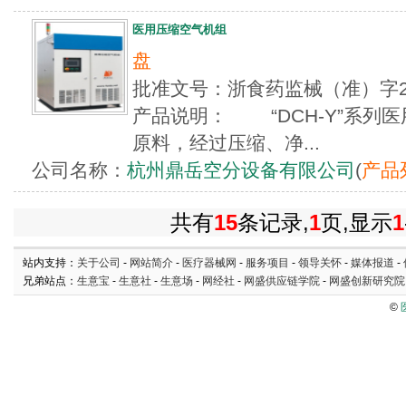
医用压缩空气机组
盘
批准文号：浙食药监械（准）字2
产品说明： “DCH-Y”系列
原料，经过压缩、净...
公司名称：
杭州鼎岳空分设备有限公司
(
产品
共有
15
条记录,
1
页,显示
1
站内支持：
关于公司
-
网站简介
-
医疗器械网
-
服务项目
-
领导关怀
-
媒体报道
-
兄弟站点：
生意宝
-
生意社
-
生意场
-
网经社
-
网盛供应链学院
-
网盛创新研究院
©