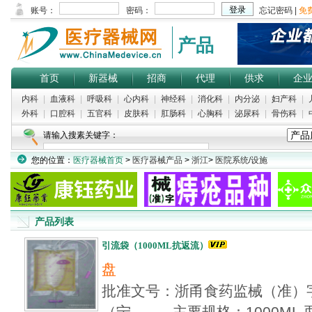
产品
首页
新器械
招商
代理
供求
企
内科
|
血液科
|
呼吸科
|
心内科
|
神经科
|
消化科
|
内分泌
|
妇产科
|
外科
|
口腔科
|
五官科
|
皮肤科
|
肛肠科
|
心胸科
|
泌尿科
|
骨伤科
|
请输入搜素关键字：
您的位置：
医疗器械首页
>
医疗器械产品
>
浙江
>
医院系统/设施
产品列表
引流袋（1000ML抗返流）
盘
批准文号：浙甬食药监械（准）字20
（宁... 主要规格：1000ML