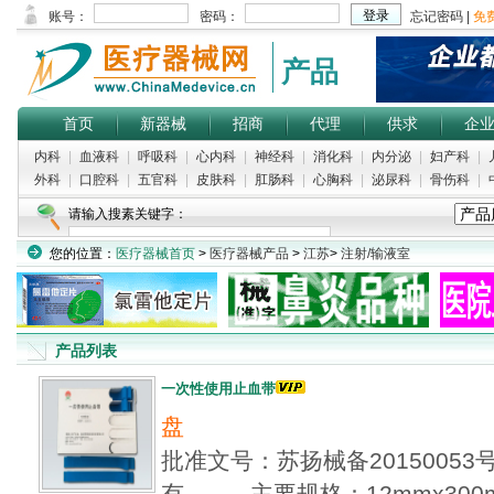
产品
首页
新器械
招商
代理
供求
企
内科
|
血液科
|
呼吸科
|
心内科
|
神经科
|
消化科
|
内分泌
|
妇产科
|
外科
|
口腔科
|
五官科
|
皮肤科
|
肛肠科
|
心胸科
|
泌尿科
|
骨伤科
|
请输入搜素关键字：
您的位置：
医疗器械首页
>
医疗器械产品
>
江苏
>
注射/输液室
产品列表
一次性使用止血带
盘
批准文号：苏扬械备2015005
有... 主要规格：12mmx300m