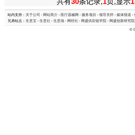
共有
30
条记录,
1
页,显示
1
站内支持：
关于公司
-
网站简介
-
医疗器械网
-
服务项目
-
领导关怀
-
媒体报道
-
兄弟站点：
生意宝
-
生意社
-
生意场
-
网经社
-
网盛供应链学院
-
网盛创新研究院
©