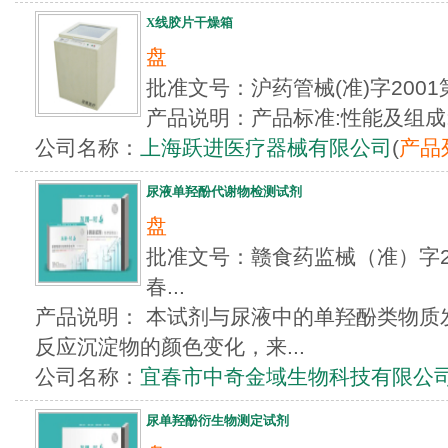
X线胶片干燥箱
盘
批准文号：沪药管械(准)字2001
产品说明：产品标准:性能及组成
公司名称：
上海跃进医疗器械有限公司
(
产品
尿液单羟酚代谢物检测试剂
盘
批准文号：赣食药监械（准）字201
春...
产品说明： 本试剂与尿液中的单羟酚类物质
反应沉淀物的颜色变化，来...
公司名称：
宜春市中奇金域生物科技有限公
尿单羟酚衍生物测定试剂