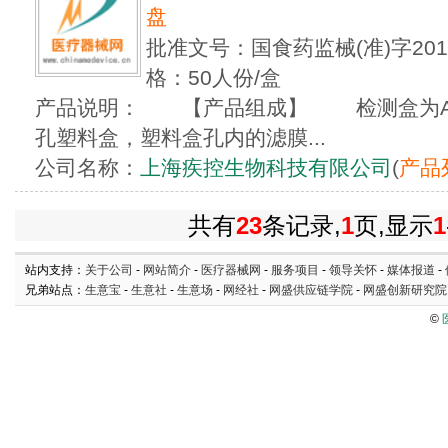
盘
批准文号：国食药监械(准)字201
格：50人份/盒
产品说明： 【产品组成】 检测盒为A
孔塑料盒，塑料盒孔内的滤膜...
公司名称：
上海疾控生物科技有限公司
(
产品
共有
23
条记录,
1
页,显示
1
站内支持：
关于公司
-
网站简介
-
医疗器械网
-
服务项目
-
领导关怀
-
媒体报道
-
兄弟站点：
生意宝
-
生意社
-
生意场
-
网经社
-
网盛供应链学院
-
网盛创新研究院
©