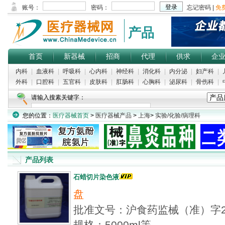
产品
首页
新器械
招商
代理
供求
企
内科
|
血液科
|
呼吸科
|
心内科
|
神经科
|
消化科
|
内分泌
|
妇产科
|
外科
|
口腔科
|
五官科
|
皮肤科
|
肛肠科
|
心胸科
|
泌尿科
|
骨伤科
|
请输入搜素关键字：
您的位置：
医疗器械首页
>
医疗器械产品
>
上海
>
实验/化验/病理科
产品列表
石蜡切片染色液
盘
批准文号：沪食药监械（准）字20
规格：5000ml等