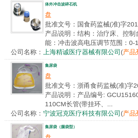
体外冲击波碎石机
盘
批准文号：国食药监械(准)字20
产品说明：结构：治疗床、控制
能：冲击波高电压调节范围：0-12±0
公司名称：
上海精诚医疗器械有限公司
(
产品
集尿袋
盘
批准文号：浙甬食药监械(准)字2
产品说明：产品编号: GCU151601
110CM长管(带挂环、...
公司名称：
宁波冠克医疗科技有限公司
(
产品
集尿袋（腿袋型）
盘