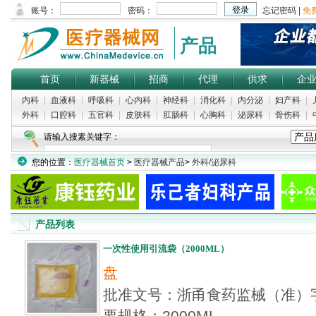
产品
首页
新器械
招商
代理
供求
企
内科
|
血液科
|
呼吸科
|
心内科
|
神经科
|
消化科
|
内分泌
|
妇产科
|
外科
|
口腔科
|
五官科
|
皮肤科
|
肛肠科
|
心胸科
|
泌尿科
|
骨伤科
|
请输入搜素关键字：
您的位置：
医疗器械首页
>
医疗器械产品
>
外科/泌尿科
热门搜索：
神经系统
|
婴儿脐贴
|
人工鼻
|
眼镜护理液
|
肛门体温计
产品列表
一次性使用引流袋（2000ML）
盘
批准文号：浙甬食药监械（准）字2
要规格：2000ML