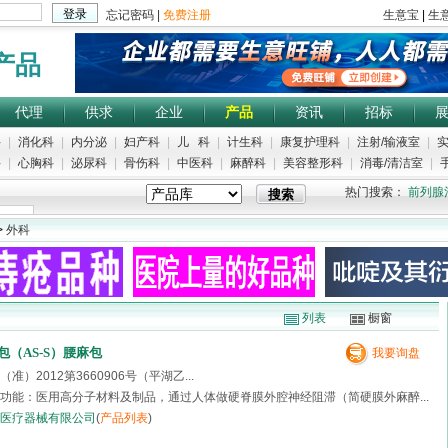
产品
代理
供求
企业
产品
资讯
招标
科
|
消化科
|
内分泌
|
妇产科
|
儿 科
|
计生科
|
康复护理科
|
注射/输液室
|
实
科
|
心胸科
|
泌尿科
|
骨伤科
|
中医科
|
麻醉科
|
美容整形科
|
消毒/清洁室
|
手
热门搜索：
前列腺
>
外科
列表
橱窗
（AS-S）腰麻包
我要询盘
准）2012第3660906号（平湖乙...
功能：医用高分子材料及制品，通过人体做硬脊膜外腔神经阻滞（简硬膜外麻醉...
医疗器械有限公司
(
产品列表
)