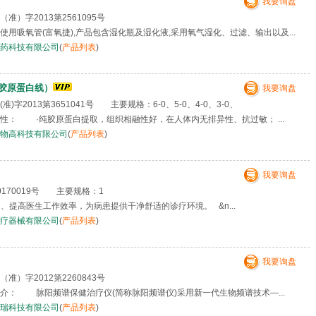
我要询盘
准）字2013第2561095号
用吸氧管(富氧捷),产品包含湿化瓶及湿化液,采用氧气湿化、过滤、输出以及...
药科技有限公司
(
产品列表
)
胶原蛋白线）
我要询盘
)字2013第3651041号 主要规格：6-0、5-0、4-0、3-0、
： ·纯胶原蛋白提取，组织相融性好，在人体内无排异性、抗过敏； ...
物高科技有限公司
(
产品列表
)
我要询盘
170019号 主要规格：1
1、提高医生工作效率，为病患提供干净舒适的诊疗环境。 &n...
疗器械有限公司
(
产品列表
)
我要询盘
准）字2012第2260843号
： 脉阳频谱保健治疗仪(简称脉阳频谱仪)采用新一代生物频谱技术—...
瑞科技有限公司
(
产品列表
)