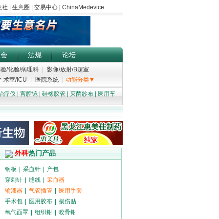
展会
法规
论坛
验/化验/病理科
|
影像/放射/B超室
 术室/ICU
|
医院系统
|
功能分类▼
治疗仪
|
宫腔镜
|
硅橡胶管
|
灭菌纱布
|
医用车
外科
热门产品
钢板
|
采血针
|
产包
穿刺针
|
缝线
|
采血器
输液器
|
气管插管
|
医用手套
手术包
|
医用胶布
|
损伤贴
氧气面罩
|
组织钳
|
咬骨钳