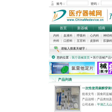
首页
新器械
招商
内科
|
血液科
|
呼吸科
|
心内科
|
神经
外科
|
口腔科
|
五官科
|
皮肤科
|
肛肠
请输入搜素关键字：
您的位置：
医疗器械首页
>
医疗器械产品
产品列表
一次性使用麻醉穿刺包
批准文号：国食药监械（
产品说明：产品类别及
公司名称：
平湖乙儿山