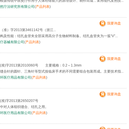
据传统中医灸疗作用于人体经络俞穴的原理设计、制作而成，采用现代发热技...
然疗法研究所有限公司
(
产品列表
)
我要询盘
准）字2013第3461142号（浙江...
及性能：结扎血管夹全部采用高分子生物材料制备。结扎血管夹为一弧“V”...
疗器械有限公司
(
产品列表
)
我要询盘
)字2013第2010060号 主要规格：0.2～1.3mm
缝合针的圆针、三角针等型式按临床手术的不同需要组合包装而成。主要技术指...
环医疗用品有限公司
(
产品列表
)
我要询盘
准)字2013第2650207号
中对人体组织缝合、结扎之用。
环医疗用品有限公司
(
产品列表
)