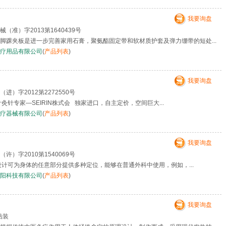
我要询盘
械（准）字2013第1640439号
踝夹板是进一步完善家用石膏，聚氨酯固定带和软材质护套及弹力绷带的短处...
疗用品有限公司
(
产品列表
)
我要询盘
进）字2012第2272550号
灸针专家—SEIRIN株式会 独家进口，自主定价，空间巨大...
疗器械有限公司
(
产品列表
)
我要询盘
许）字2010第1540069号
设计可为身体的任意部分提供多种定位，能够在普通外科中使用，例如，...
阳科技有限公司
(
产品列表
)
我要询盘
贴装