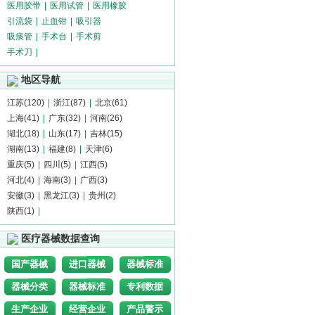
医用胶带
|
医用试管
|
医用橡胶
引流袋
|
止血钳
|
吸引器
吸痰管
|
手术台
|
手术剪
手术刀
|
地区导航
江苏(120)
|
浙江(87)
|
北京(61)
上海(41)
|
广东(32)
|
河南(26)
湖北(18)
|
山东(17)
|
吉林(15)
湖南(13)
|
福建(8)
|
天津(6)
重庆(5)
|
四川(5)
|
江西(5)
河北(4)
|
海南(3)
|
广西(3)
安徽(3)
|
黑龙江(3)
|
贵州(2)
陕西(1)
|
医疗器械数据查询
国产器械
进口器械
器械标准
器械分类
器械标准
专利数据
生产企业
经营企业
产品警示