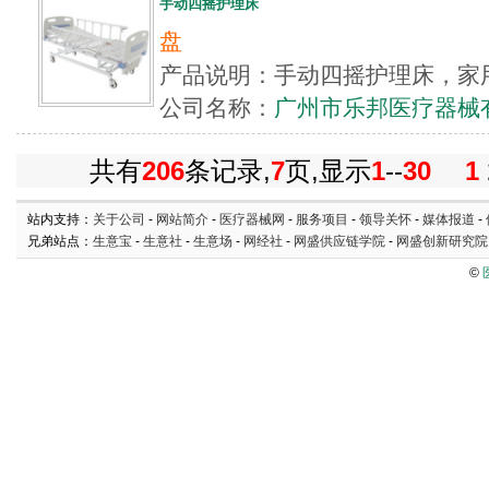
手动四摇护理床
盘
产品说明：手动四摇护理床，家
公司名称：
广州市乐邦医疗器械
共有
206
条记录,
7
页,显示
1
--
30
1
站内支持：
关于公司
-
网站简介
-
医疗器械网
-
服务项目
-
领导关怀
-
媒体报道
-
兄弟站点：
生意宝
-
生意社
-
生意场
-
网经社
-
网盛供应链学院
-
网盛创新研究院
©