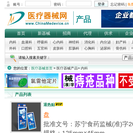
产品
首页
新器械
招商
代理
供求
企
内科
|
血液科
|
呼吸科
|
心内科
|
神经科
|
消化科
|
内分泌
|
妇产科
|
外科
|
口腔科
|
五官科
|
皮肤科
|
肛肠科
|
心胸科
|
泌尿科
|
骨伤科
|
请输入搜素关键字：
您的位置：
医疗器械首页
>
医疗器械产品
>
内科
产品列表
退热贴
盘
批准文号：苏宁食药监械(准)字20
规格：125mm×45mm