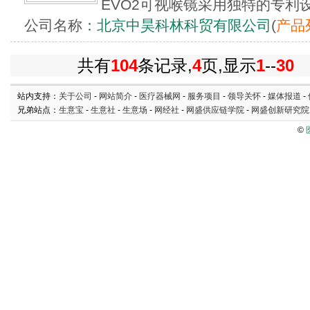
EVO2可视喉镜采用独特的专利设
公司名称：
北京中昊科林科贸有限公司
(
产品
共有
104
条记录,
4
页,显示
1
--
30
站内支持：
关于公司
-
网站简介
-
医疗器械网
-
服务项目
-
领导关怀
-
媒体报道
-
兄弟站点：
生意宝
-
生意社
-
生意场
-
网经社
-
网盛供应链学院
-
网盛创新研究院
©