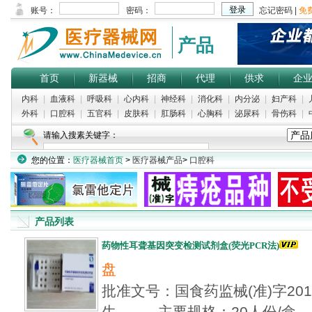
产品
首页
新器械
招商
代理
供求
企
内科
|
血液科
|
呼吸科
|
心内科
|
神经科
|
消化科
|
内分泌
|
妇产科
|
外科
|
口腔科
|
五官科
|
皮肤科
|
肛肠科
|
心胸科
|
泌尿科
|
骨伤科
|
请输入搜素关键字：
您的位置：
医疗器械首页
>
医疗器械产品
>
口腔科
产品列表
药物性耳聋基因突变检测试剂盒(荧光PCR法)
盘
批准文号：国食药监械(准)字2012
生... 主要规格：20人份/盒