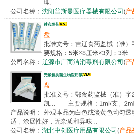
理。
公司名称：
沈阳普斯曼医疗器械有限公司
(
产
纱布绷带
盘
批准文号：吉辽食药监械（准）字2
要规格：5米×8厘米×3列；3米
公司名称：
辽源市广而洁消毒剂有限公司
(
产
壳聚糖抗菌生物医用膜
盘
批准文号：鄂食药监械（准）字200
凯... 主要规格：1ml/支、2ml
产品说明： 外观本品为白色或淡黄色均匀透
适，涂展性好，无杂质和异味...
公司名称：
湖北中创医疗用品有限公司
(
产品