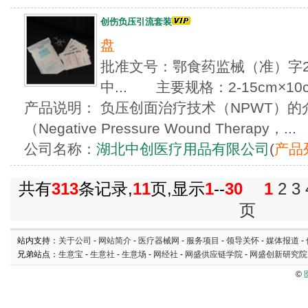
创伤负压引流套装
盘
批准文号：鄂食药监械（准）字201
中... 主要规格：2-15cm×10
产品说明： 负压创面治疗技术（NPWT）
（Negative Pressure Wound Therapy，...
公司名称：
湖北中创医疗用品有限公司
(
产品
共有
313
条记录,
11
页,显示
1
--
30
1
2
3
页
站内支持：
关于公司
-
网站简介
-
医疗器械网
-
服务项目
-
领导关怀
-
媒体报道
-
兄弟站点：
生意宝
-
生意社
-
生意场
-
网经社
-
网盛供应链学院
-
网盛创新研究院
©