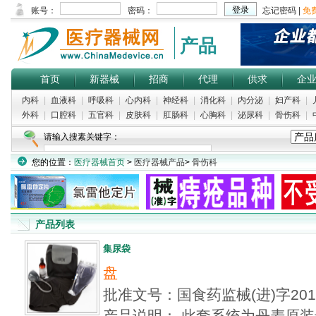
产品
首页
新器械
招商
代理
供求
企
内科
|
血液科
|
呼吸科
|
心内科
|
神经科
|
消化科
|
内分泌
|
妇产科
|
外科
|
口腔科
|
五官科
|
皮肤科
|
肛肠科
|
心胸科
|
泌尿科
|
骨伤科
|
请输入搜素关键字：
您的位置：
医疗器械首页
>
医疗器械产品
>
骨伤科
产品列表
集尿袋
盘
批准文号：国食药监械(进)字20
产品说明： 此套系统为丹麦原