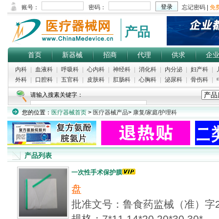
产品
首页
新器械
招商
代理
供求
企
内科
|
血液科
|
呼吸科
|
心内科
|
神经科
|
消化科
|
内分泌
|
妇产科
|
外科
|
口腔科
|
五官科
|
皮肤科
|
肛肠科
|
心胸科
|
泌尿科
|
骨伤科
|
请输入搜素关键字：
您的位置：
医疗器械首页
>
医疗器械产品
>
康复/家庭/护理科
产品列表
一次性手术保护膜
盘
批准文号：鲁食药监械（准）字20
规格：7*11 14*20 20*30 30*