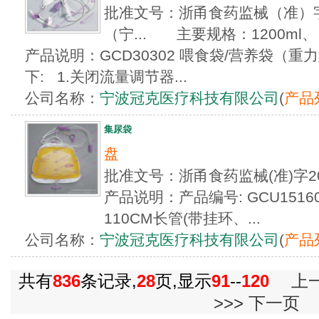
批准文号：浙甬食药监械（准）字20
（宁... 主要规格：1200ml、 1
产品说明：GCD30302 喂食袋/营养袋（重
下: 1.关闭流量调节器...
公司名称：
宁波冠克医疗科技有限公司
(
产品
集尿袋
盘
批准文号：浙甬食药监械(准)字2
产品说明：产品编号: GCU151601
110CM长管(带挂环、...
公司名称：
宁波冠克医疗科技有限公司
(
产品
共有
836
条记录,
28
页,显示
91
--
120
上
>>>
下一页