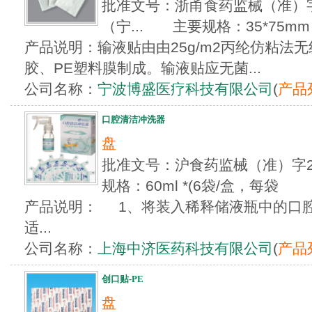
批准文号：浙甬食药监械（准）字20
（宁... 主要规格：35*75m
产品说明：输液贴由由25g/m2丙纶仿粘法
胶、PE塑料膜制成。输液贴应无菌...
公司名称：
宁波博盛医疗科技有限公司
(
产品
口腔清洁冲洗器
盘
批准文号：沪食药监械（准）字20
规格：60ml *(6袋/盒，每袋
产品说明： 1、将装入稀释储液瓶中的口腔
适...
公司名称：
上海中济医药科技有限公司
(
产品
创口贴-PE
盘