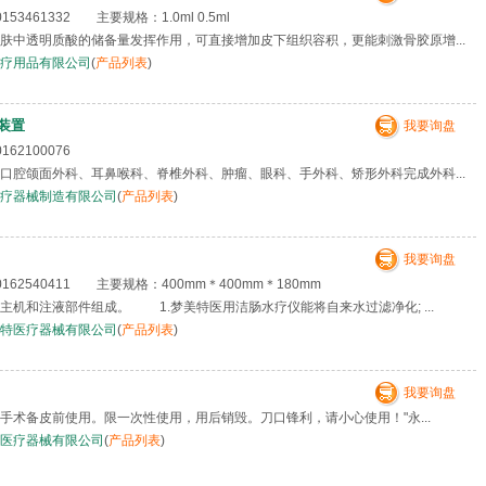
3461332 主要规格：1.0ml 0.5ml
肤中透明质酸的储备量发挥作用，可直接增加皮下组织容积，更能刺激骨胶原增...
疗用品有限公司
(
产品列表
)
装置
我要询盘
162100076
腔颌面外科、耳鼻喉科、脊椎外科、肿瘤、眼科、手外科、矫形外科完成外科...
疗器械制造有限公司
(
产品列表
)
我要询盘
62540411 主要规格：400mm＊400mm＊180mm
机和注液部件组成。 1.梦美特医用洁肠水疗仪能将自来水过滤净化; ...
特医疗器械有限公司
(
产品列表
)
我要询盘
手术备皮前使用。限一次性使用，用后销毁。刀口锋利，请小心使用！"永...
医疗器械有限公司
(
产品列表
)