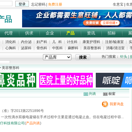
产品
代理
供求
企业
产品
资讯
招标
科
|
消化科
|
内分泌
|
妇产科
|
儿 科
|
计生科
|
康复护理科
|
注射/输液室
|
实
科
|
心胸科
|
泌尿科
|
骨伤科
|
中医科
|
麻醉科
|
美容整形科
|
消毒/清洁室
|
手
热门搜索：
针头
|
>
美容整形科
列表
橱窗
我要询盘
准）字2013第2251896号
 一次性滴水双极电凝镊在手术过程中主要是通过电凝止血。但在电凝过程中容...
疗科技有限公司
(
产品列表
)