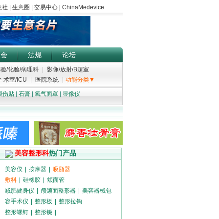
展会
法规
论坛
验/化验/病理科
|
影像/放射/B超室
 术室/ICU
|
医院系统
|
功能分类▼
损伤贴
|
石膏
|
氧气面罩
|
显像仪
美容整形科
热门产品
美容仪
|
按摩器
|
吸脂器
敷料
|
硅橡胶
|
颊面管
减肥健身仪
|
颅颌面整形器
|
美容器械包
容手术仪
|
整形板
|
整形拉钩
整形螺钉
|
整形镊
|