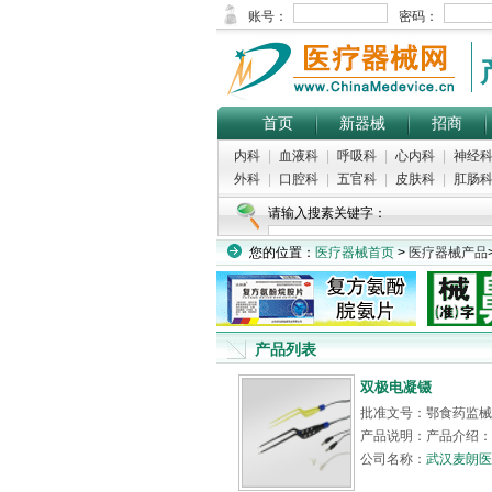
首页
新器械
招商
内科
|
血液科
|
呼吸科
|
心内科
|
神经
外科
|
口腔科
|
五官科
|
皮肤科
|
肛肠
请输入搜素关键字：
您的位置：
医疗器械首页
>
医疗器械产品
产品列表
双极电凝镊
批准文号：鄂食药监械（
产品说明：产品介绍：
公司名称：
武汉麦朗医