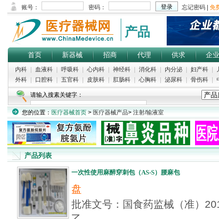
产品
首页
新器械
招商
代理
供求
企
内科
|
血液科
|
呼吸科
|
心内科
|
神经科
|
消化科
|
内分泌
|
妇产科
|
外科
|
口腔科
|
五官科
|
皮肤科
|
肛肠科
|
心胸科
|
泌尿科
|
骨伤科
|
请输入搜素关键字：
您的位置：
医疗器械首页
>
医疗器械产品
>
注射/输液室
产品列表
一次性使用麻醉穿刺包（AS-S）腰麻包
盘
批准文号：国食药监械（准）2012
乙...