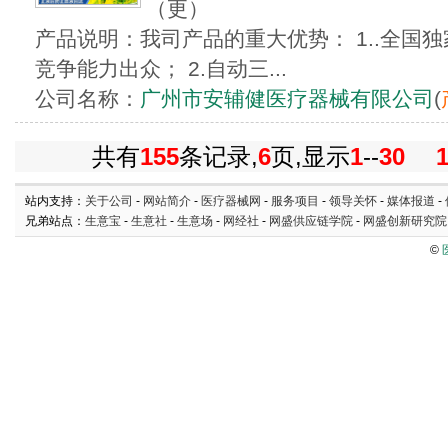
（更）
产品说明：我司产品的重大优势： 1..全国
竞争能力出众； 2.自动三...
公司名称：
广州市安辅健医疗器械有限公司
(
共有
155
条记录,
6
页,显示
1
--
30
站内支持：
关于公司
-
网站简介
-
医疗器械网
-
服务项目
-
领导关怀
-
媒体报道
-
兄弟站点：
生意宝
-
生意社
-
生意场
-
网经社
-
网盛供应链学院
-
网盛创新研究院
©