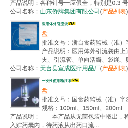
产品说明：各种针号一应俱全，特别是0.3 
公司名称：
山东侨牌集团有限公司
(
产品列表
)
医用体外引流袋
盘
批准文号：浙台食药监械（准）字
产品说明：医用体外引流袋由上
夹、引流管、单向活瓣、袋绳、贮
公司名称：
天台县宣成医疗用品厂
(
产品列表
)
一次性使用输注泵
盘
批准文号：国食药监械（准）字20
规格：100ml、150ml、200ml
产品说明： 本产品从无菌包装中取出，将
入贮药囊内，待药液从出药口流...