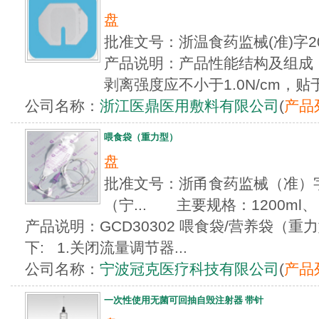
盘
批准文号：浙温食药监械(准)字2
产品说明：产品性能结构及组成
剥离强度应不小于1.0N/cm，贴于
公司名称：
浙江医鼎医用敷料有限公司
(
产品
喂食袋（重力型）
盘
批准文号：浙甬食药监械（准）字20
（宁... 主要规格：1200ml、 1
产品说明：GCD30302 喂食袋/营养袋（重
下: 1.关闭流量调节器...
公司名称：
宁波冠克医疗科技有限公司
(
产品
一次性使用无菌可回抽自毁注射器 带针