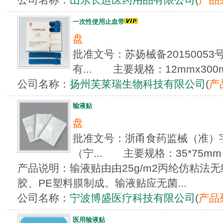
一次性使用止血带
盘
批准文号：苏扬械备2015005
有... 主要规格：12mmx300m
公司名称：
扬州芙莱瑞生物科技有限公司
(
产
输液贴
盘
批准文号：浙甬食药监械（准）字20
（宁... 主要规格：35*75m
产品说明：输液贴由由25g/m2丙纶仿粘法
胶、PE塑料膜制成。输液贴应无菌...
公司名称：
宁波博盛医疗科技有限公司
(
产品
医用输液贴