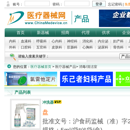
产品
首页
新器械
招商
代理
供求
企
内科
|
血液科
|
呼吸科
|
心内科
|
神经科
|
消化科
|
内分泌
|
妇产科
|
外科
|
口腔科
|
五官科
|
皮肤科
|
肛肠科
|
心胸科
|
泌尿科
|
骨伤科
|
请输入搜素关键字：
您的位置：
医疗器械首页
>
医疗器械产品
>
消毒/清洁室
产品列表
冲洗器
盘
批准文号：沪食药监械（准）字20
规格：5ml/袋*(6袋/盒)