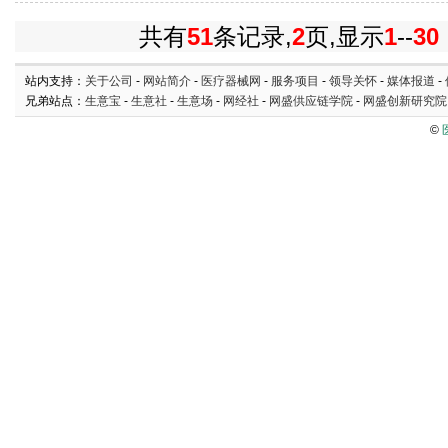
共有
51
条记录,
2
页,显示
1
--
30
站内支持：
关于公司
-
网站简介
-
医疗器械网
-
服务项目
-
领导关怀
-
媒体报道
-
兄弟站点：
生意宝
-
生意社
-
生意场
-
网经社
-
网盛供应链学院
-
网盛创新研究院
©