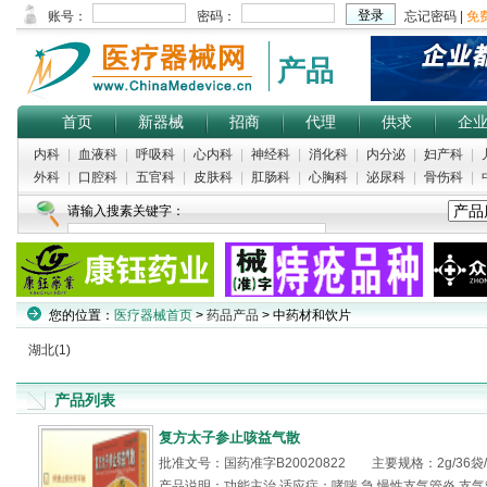
产品
首页
新器械
招商
代理
供求
企
内科
|
血液科
|
呼吸科
|
心内科
|
神经科
|
消化科
|
内分泌
|
妇产科
|
外科
|
口腔科
|
五官科
|
皮肤科
|
肛肠科
|
心胸科
|
泌尿科
|
骨伤科
|
请输入搜素关键字：
您的位置：
医疗器械首页
>
药品产品
> 中药材和饮片
湖北(1)
产品列表
复方太子参止咳益气散
批准文号：国药准字B20020822 主要规格：2g/36袋
产品说明：功能主治 适应症：哮喘.急.慢性支气管炎.支气