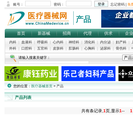
产品
首页
新器械
招商
代理
供求
企
内科
|
血液科
|
呼吸科
|
心内科
|
神经科
|
消化科
|
内分泌
|
妇产科
|
外科
|
口腔科
|
五官科
|
皮肤科
|
肛肠科
|
心胸科
|
泌尿科
|
骨伤科
|
请输入搜素关键字：
您的位置：
医疗器械首页
>
产品
产品列表
共有
条记录,
1
页,显示
1
--
1