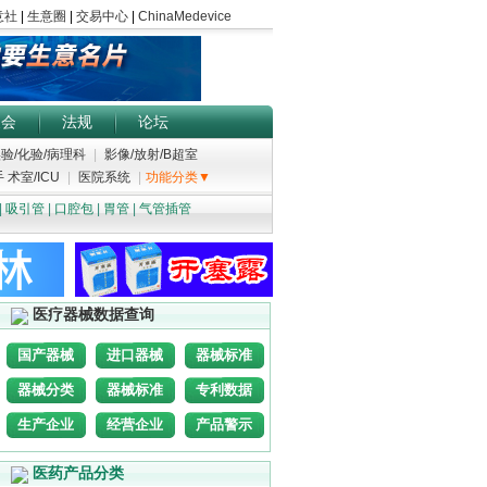
展会
法规
论坛
验/化验/病理科
|
影像/放射/B超室
 术室/ICU
|
医院系统
|
功能分类▼
|
吸引管
|
口腔包
|
胃管
|
气管插管
医疗器械数据查询
国产器械
进口器械
器械标准
器械分类
器械标准
专利数据
生产企业
经营企业
产品警示
医药产品分类