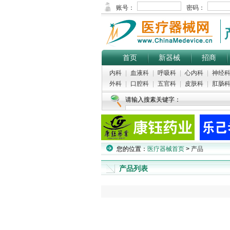
首页
新器械
招商
内科
|
血液科
|
呼吸科
|
心内科
|
神经
外科
|
口腔科
|
五官科
|
皮肤科
|
肛肠
请输入搜素关键字：
您的位置：
医疗器械首页
>
产品
产品列表