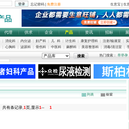
产品
代理
供求
企业
产品
资讯
招标
科
|
消化科
|
内分泌
|
妇产科
|
儿 科
|
计生科
|
康复护理科
|
注射/输液室
|
实
科
|
心胸科
|
泌尿科
|
骨伤科
|
中医科
|
麻醉科
|
美容整形科
|
消毒/清洁室
|
手
热门搜索：
早早孕
列表
橱窗
共有
条记录,
1
页,显示
1
--
1