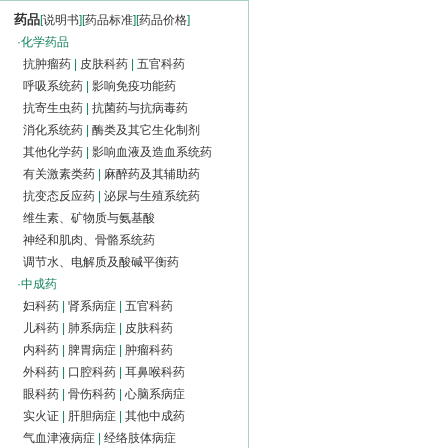
药品
[
说明书
][
药品标准
][
药品价格
]
·
化学药品
抗肿瘤药
|
皮肤科药
|
五官科药
呼吸系统药
|
影响免疫功能药
抗寄生虫药
|
抗菌药与抗病毒药
消化系统药
|
酶类及其它生化制剂
其他化学药
|
影响血液及造血系统药
有关激素类药
|
麻醉药及其辅助药
抗变态反应药
|
泌尿与生殖系统药
维生素、矿物质与氨基酸
神经和肌肉、骨骼系统药
调节水、电解质及酸碱平衡药
·
中成药
妇科药
|
肾系病症
|
五官科药
儿科药
|
肺系病症
|
皮肤科药
内科药
|
脾胃病症
|
肿瘤科药
外科药
|
口腔科药
|
耳鼻喉科药
眼科药
|
骨伤科药
|
心脑系病症
实火证
|
肝胆病症
|
其他中成药
气血津液病症
|
经络肢体病症