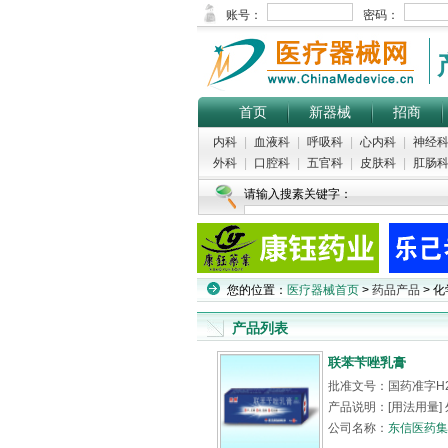
首页
新器械
招商
内科
|
血液科
|
呼吸科
|
心内科
|
神经
外科
|
口腔科
|
五官科
|
皮肤科
|
肛肠
请输入搜素关键字：
您的位置：
医疗器械首页
>
药品产品
> 化
产品列表
联苯苄唑乳膏
批准文号：国药准字H2
产品说明：[用法用量
公司名称：
东信医药集