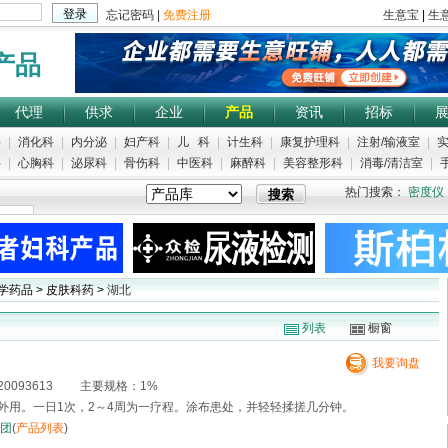
产品
代理
供求
企业
产品
资讯
招标
科
|
消化科
|
内分泌
|
妇产科
|
儿 科
|
计生科
|
康复护理科
|
注射/输液室
|
实
科
|
心胸科
|
泌尿科
|
骨伤科
|
中医科
|
麻醉科
|
美容整形科
|
消毒/清洁室
|
手
热门搜索：
密度仪
学药品 > 皮肤科药 >
湖北
列表
橱窗
我要询盘
0093613 主要规格：1%
] 外用。一日1次，2～4周为一疗程。涂布患处，并轻轻揉搓几分钟。
团
(
产品列表
)