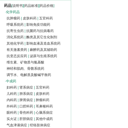
药品
[
说明书
][
药品标准
][
药品价格
]
·
化学药品
抗肿瘤药
|
皮肤科药
|
五官科药
呼吸系统药
|
影响免疫功能药
抗寄生虫药
|
抗菌药与抗病毒药
消化系统药
|
酶类及其它生化制剂
其他化学药
|
影响血液及造血系统药
有关激素类药
|
麻醉药及其辅助药
抗变态反应药
|
泌尿与生殖系统药
维生素、矿物质与氨基酸
神经和肌肉、骨骼系统药
调节水、电解质及酸碱平衡药
·
中成药
妇科药
|
肾系病症
|
五官科药
儿科药
|
肺系病症
|
皮肤科药
内科药
|
脾胃病症
|
肿瘤科药
外科药
|
口腔科药
|
耳鼻喉科药
眼科药
|
骨伤科药
|
心脑系病症
实火证
|
肝胆病症
|
其他中成药
气血津液病症
|
经络肢体病症