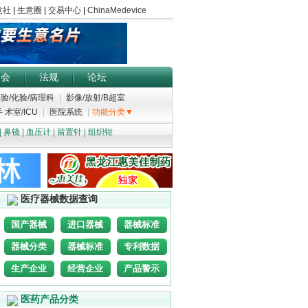
展会
法规
论坛
验/化验/病理科
|
影像/放射/B超室
 术室/ICU
|
医院系统
|
功能分类▼
|
鼻镜
|
血压计
|
留置针
|
组织钳
医疗器械数据查询
国产器械
进口器械
器械标准
器械分类
器械标准
专利数据
生产企业
经营企业
产品警示
医药产品分类