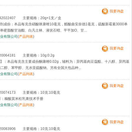
我要询盘
2022407 主要规格：20g×1支／盒
剂成份：本品每克含硝酸咪康唑10毫克，醋酸曲安奈德1毫克，硫酸新霉素3000单
单硬脂酸甘油酯、白凡士林、液状石蜡、平平加O、甘...
业有限公司
(
产品列表
)
我要询盘
064181 主要规格：10g:0.2g
：本品每克含主要成份酮康唑0.02g，辅料为：异丙基肉豆蔻酯、十八醇、异丙基
丙二醇、苯甲醇、无水亚硫酸钠。另有全国大包品种...
业有限公司
(
产品列表
)
我要询盘
0074173 主要规格：10克:10毫克
看：糠酸莫米松乳膏技术手册
业有限公司
(
产品列表
)
我要询盘
0083906 主要规格：10克:10毫克