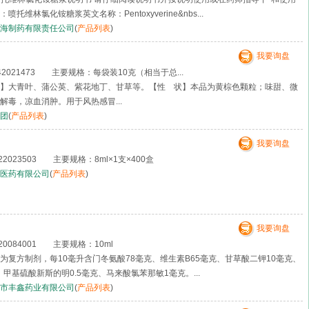
维林氯化铵糖浆英文名称：Pentoxyverine&nbs...
海制药有限责任公司
(
产品列表
)
我要询盘
2021473 主要规格：每袋装10克（相当于总...
】大青叶、蒲公英、紫花地丁、甘草等。【性 状】本品为黄棕色颗粒；味甜、微
解毒，凉血消肿。用于风热感冒...
团
(
产品列表
)
我要询盘
023503 主要规格：8ml×1支×400盒
医药有限公司
(
产品列表
)
我要询盘
0084001 主要规格：10ml
为复方制剂，每10毫升含门冬氨酸78毫克、维生素B65毫克、甘草酸二钾10毫克、
、甲基硫酸新斯的明0.5毫克、马来酸氯苯那敏1毫克。...
市丰鑫药业有限公司
(
产品列表
)