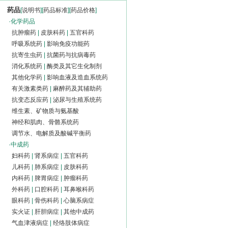
药品
[
说明书
][
药品标准
][
药品价格
]
·
化学药品
抗肿瘤药
|
皮肤科药
|
五官科药
呼吸系统药
|
影响免疫功能药
抗寄生虫药
|
抗菌药与抗病毒药
消化系统药
|
酶类及其它生化制剂
其他化学药
|
影响血液及造血系统药
有关激素类药
|
麻醉药及其辅助药
抗变态反应药
|
泌尿与生殖系统药
维生素、矿物质与氨基酸
神经和肌肉、骨骼系统药
调节水、电解质及酸碱平衡药
·
中成药
妇科药
|
肾系病症
|
五官科药
儿科药
|
肺系病症
|
皮肤科药
内科药
|
脾胃病症
|
肿瘤科药
外科药
|
口腔科药
|
耳鼻喉科药
眼科药
|
骨伤科药
|
心脑系病症
实火证
|
肝胆病症
|
其他中成药
气血津液病症
|
经络肢体病症