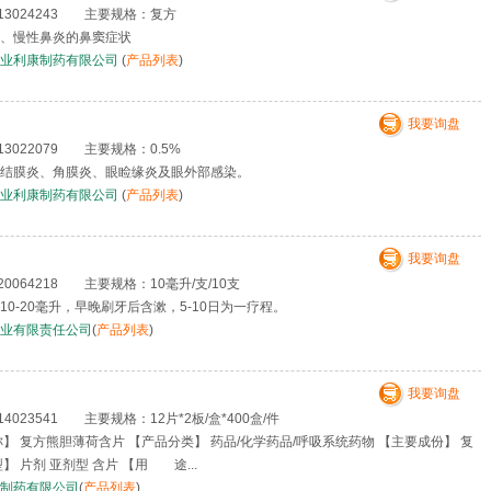
3024243 主要规格：复方
、慢性鼻炎的鼻窦症状
药业利康制药有限公司
(
产品列表
)
我要询盘
3022079 主要规格：0.5%
结膜炎、角膜炎、眼睑缘炎及眼外部感染。
药业利康制药有限公司
(
产品列表
)
我要询盘
064218 主要规格：10毫升/支/10支
0-20毫升，早晚刷牙后含漱，5-10日为一疗程。
业有限责任公司
(
产品列表
)
我要询盘
023541 主要规格：12片*2板/盒*400盒/件
】 复方熊胆薄荷含片 【产品分类】 药品/化学药品/呼吸系统药物 【主要成份】 复
 片剂 亚剂型 含片 【用 途...
制药有限公司
(
产品列表
)