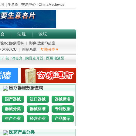
展会
法规
论坛
验/化验/病理科
|
影像/放射/B超室
 术室/ICU
|
医院系统
|
功能分类▼
|
产包
|
消毒盒
|
胸骨牵开器
|
医用输液泵
医疗器械数据查询
国产器械
进口器械
器械标准
器械分类
器械标准
专利数据
生产企业
经营企业
产品警示
医药产品分类