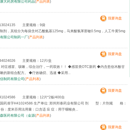
康大药房有限公司药品
(
产品列表
)
我要询盘
3024135 主要规格：9袋
剂，其组分为每袋含对乙酰氨基125mg，马来酸氯苯那敏0.5mg，人工牛黄5mg
有限公司制药一厂
(
产品列表
)
我要询盘
4024026 主要规格：12片/盒
 对症感冒、咳嗽，综合治疗，一药双效！！ ◆感冒类OTC新药 ◆内含愈创木酚甘
的新组合配方。 ◆疗效确切、迅速 ◆采用...
信制药有限公司
(
产品列表
)
我要询盘
024586 主要规格：12片*2板/400合
国药准字H41024586 生产单位: 郑州邦泰药业有限公司 剂 型：片剂规 格：
 份：度米芬用法用量：口含适 应 症：用于咽喉炎...
森医药有限公司（金源
(
产品列表
)
我要询盘