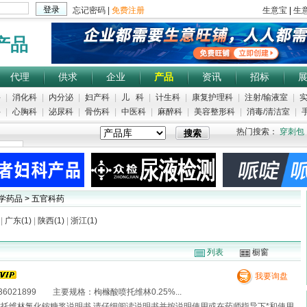
产品
代理
供求
企业
产品
资讯
招标
科
|
消化科
|
内分泌
|
妇产科
|
儿 科
|
计生科
|
康复护理科
|
注射/输液室
|
实
科
|
心胸科
|
泌尿科
|
骨伤科
|
中医科
|
麻醉科
|
美容整形科
|
消毒/清洁室
|
手
热门搜索：
穿刺包
化学药品 > 五官科药
|
广东(1)
|
陕西(1)
|
浙江(1)
列表
橱窗
我要询盘
021899 主要规格：枸橼酸喷托维林0.25%...
喷托维林氯化铵糖浆说明书 请仔细阅读说明书并按说明使用或在药师指导下*和使用