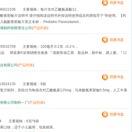
我要询盘
6022106 主要规格：每片含对乙酰氨基酚12...
酚黄那敏片说明书 请仔细阅读说明书并按说明使用或在药师指导下*和使用。【药
那敏片英文名称： Pediatric Paracetamol...
海制药有限责任公司
(
产品列表
)
我要询盘
10709 主要规格：100毫升:0.2克（0.2％...
新品 替诺康®浓替硝唑含漱液 * 国家医保乙类、新品种，易中标、易上量。 * 口
业有限公司
(
产品列表
)
我要询盘
3024135 主要规格：9袋
方制剂，其组分为每袋含对乙酰氨基125mg，马来酸氯苯那敏0.5mg，人工牛黄
有限公司制药一厂
(
产品列表
)
我要询盘
424 主要规格：6克*9袋
果口味，适于小儿服用，包装精美。