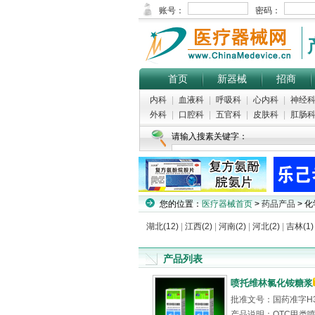
首页
新器械
招商
内科
|
血液科
|
呼吸科
|
心内科
|
神经
外科
|
口腔科
|
五官科
|
皮肤科
|
肛肠
请输入搜素关键字：
您的位置：
医疗器械首页
>
药品产品
> 
湖北(12)
|
江西(2)
|
河南(2)
|
河北(2)
|
吉林(1)
产品列表
喷托维林氯化铵糖浆
批准文号：国药准字H36
产品说明：OTC甲类