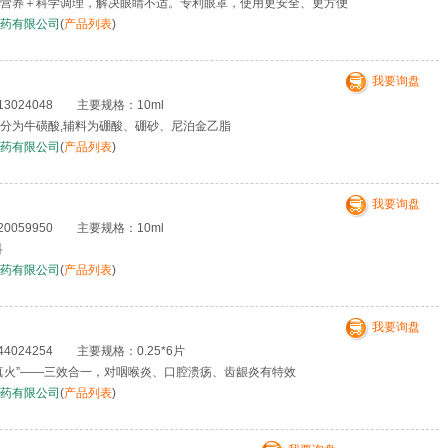
营养＋科学调理，解决眼睛不适。专利眼罩，使用更安全、更方便
药有限公司
(
产品列表
)
我要询盘
3024048 主要规格：10ml
分为牛磺酸,辅料为硼酸、硼砂、尼泊金乙脂
药有限公司
(
产品列表
)
我要询盘
0059950 主要规格：10ml
科
药有限公司
(
产品列表
)
我要询盘
024254 主要规格：0.25*6片
火”——三效合一，对咽喉炎、口腔溃疡、齿龈炎有特效
药有限公司
(
产品列表
)