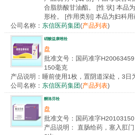
合脂肪酸甘油酯。 [性 状] 本
形栓。 [作用类别] 本品为妇科用
公司名称：
东信医药集团
(
产品列表
)
硝酸益康唑栓
盘
批准文号：国药准字H20063
150毫克
产品说明：睡前使用1枚，置阴道深处，3日
公司名称：
东信医药集团
(
产品列表
)
酮洛芬栓
盘
批准文号：国药准字H201031
产品说明： 直肠给药，塞入肛门