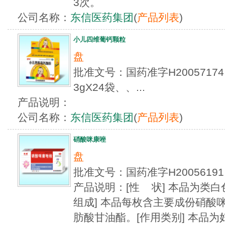
3次。
公司名称：
东信医药集团
(
产品列表
)
小儿四维葡钙颗粒
盘
批准文号：国药准字H200571
3gX24袋、、...
产品说明：
公司名称：
东信医药集团
(
产品列表
)
硝酸咪康唑
盘
批准文号：国药准字H200561
产品说明：[性 状] 本品为类
组成] 本品每枚含主要成份硝酸咪
肪酸甘油酯。[作用类别] 本品为妇科