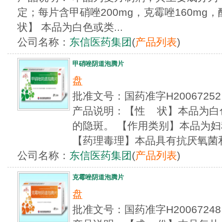
定；每片含甲硝唑200mg，克霉唑160mg
状】 本品为白色或类...
公司名称：
东信医药集团
(
产品列表
)
甲硝唑阴道泡腾片
盘
批准文号：国药准字H20067
产品说明：【性 状】本品为白
的隐斑。 【作用类别】本品为
【药理毒理】本品具有抗厌氧菌和抗
公司名称：
东信医药集团
(
产品列表
)
克霉唑阴道泡腾片
盘
批准文号：国药准字H200672