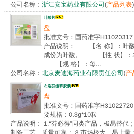
公司名称：
浙江安宝药业有限公司
(
产品列表
)
叶酸片
盘
批准文号：国药准字H1102031
产品说明： 【名 称】：叶
成份为叶酸。 【性 状】：
【规 格】：每...
公司名称：
北京麦迪海药业有限责任公司
(
产
布洛芬缓释胶囊
盘
批准文号：国药准字H3102272
要规格：0.3g*10粒
产品说明： 1.“芬必得”同类产品，极易替代；
制备工艺，质量可靠； 3.市场极大，易上量