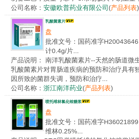
公司名称：
安徽欧普药业有限公司
(
产品列表
)
乳酸菌素片
盘
批准文号：国药准字H20043
计0.4g/片...
产品说明： 南洋乳酸菌素片--天然的肠道
乳酸菌素片对胃肠道疾病的预防和治疗具有
因所致的菌群失调，预防和治疗...
公司名称：
浙江南洋药业
(
产品列表
)
喷托维林氯化铵糖浆
盘
批准文号：国药准字H36021
维林0.25%...