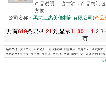
产品说明： 含甘油，产品精制
方便。
公司名称：
黑龙江惠美佳制药有限公司
(
产品
共有
619
条记录,
21
页,显示
1
--
30
1
2
3
页
站内支持：
关于公司
-
网站简介
-
医疗器械网
-
服务项目
-
领导关怀
-
媒体报道
-
兄弟站点：
生意宝
-
生意社
-
生意场
-
网经社
-
网盛供应链学院
-
网盛创新研究院
©