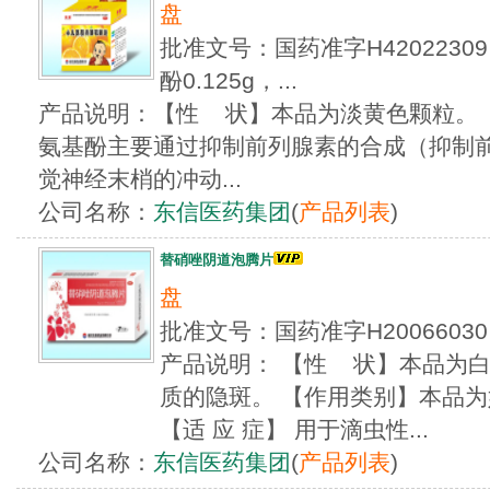
盘
批准文号：国药准字H42022
酚0.125g，...
产品说明：【性 状】本品为淡黄色颗粒。
氨基酚主要通过抑制前列腺素的合成（抑制
觉神经末梢的冲动...
公司名称：
东信医药集团
(
产品列表
)
替硝唑阴道泡腾片
盘
批准文号：国药准字H200660
产品说明： 【性 状】本品为
质的隐斑。 【作用类别】本品
【适 应 症】 用于滴虫性...
公司名称：
东信医药集团
(
产品列表
)