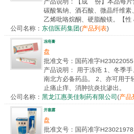
产品说明：【成 份】本品每片含
碳酸氢钠、酒石酸、微晶纤维素
乙烯吡咯烷酮、硬脂酸镁。【性 &nb
公司名称：
东信医药集团
(
产品列表
)
冻疮膏
盘
批准文号：国药准字H2302205
产品说明： 用于冻疮 1、冬季
南北方必备药品。 2、亦可用于
止痛止痒、消肿抗炎抗渗出。
公司名称：
黑龙江惠美佳制药有限公司
(
产品
开塞露
盘
批准文号：国药准字H230219