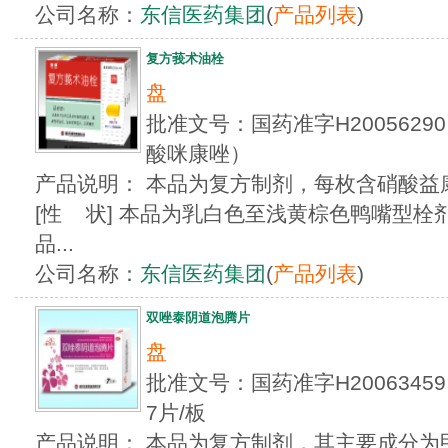
公司名称：
东信医药集团
(
产品列表
)
复方莪术油栓
盘
批准文号：国药准字H2005629
酸咪康唑）
产品说明： 本品为复方制剂，每枚含硝酸益康唑
[性 状] 本品为乳白色至浅黄棕色鸭嘴型栓剂
品...
公司名称：
东信医药集团
(
产品列表
)
双唑泰阴道泡腾片
盘
批准文号：国药准字H20063
7片/板
产品说明： 本品为复方制剂，其主要成分为