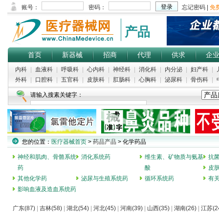
产品
首页
新器械
招商
代理
供求
企
内科
|
血液科
|
呼吸科
|
心内科
|
神经科
|
消化科
|
内分泌
|
妇产科
|
外科
|
口腔科
|
五官科
|
皮肤科
|
肛肠科
|
心胸科
|
泌尿科
|
骨伤科
|
请输入搜素关键字：
您的位置：
医疗器械首页
>
药品产品
> 化学药品
神经和肌肉、骨骼系统
消化系统药
维生素、矿物质与氨基
抗
药
酸
皮
其他化学药
泌尿与生殖系统药
循环系统药
有
影响血液及造血系统药
广东(87)
|
吉林(58)
|
湖北(54)
|
河北(45)
|
河南(39)
|
山西(35)
|
湖南(26)
|
江苏(2