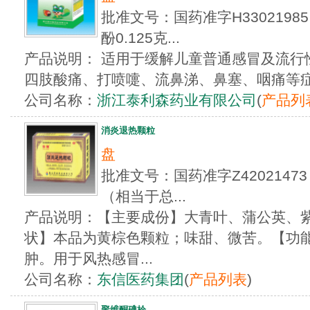
批准文号：国药准字H33021
酚0.125克...
产品说明： 适用于缓解儿童普通感冒及流行
四肢酸痛、打喷嚏、流鼻涕、鼻塞、咽痛等
公司名称：
浙江泰利森药业有限公司
(
产品列
消炎退热颗粒
盘
批准文号：国药准字Z420214
（相当于总...
产品说明：【主要成份】大青叶、蒲公英、
状】本品为黄棕色颗粒；味甜、微苦。【功
肿。用于风热感冒...
公司名称：
东信医药集团
(
产品列表
)
聚维酮碘栓