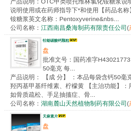
产品说明：OTC甲类喷托维林氯化铵糖浆说
说明使用或在药师指导下*和使用【药品名称
铵糖浆英文名称：Pentoxyverine&nbs...
公司名称：
江西南昌桑海制药有限责任公司
(
牡蛎碳酸钙颗粒
盘
批准文号：国药准字H43021
50毫克 每...
产品说明： 【成 分】 ：本品每袋含钙50
羟丙基甲基纤维素、柠檬黄 【主治功能】：
如骨质疏松、手足抽搐症、骨...
公司名称：
湖南麓山天然植物制药有限公司
(
天麻素片
盘