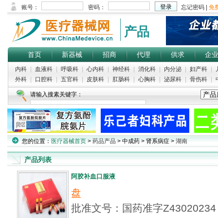
产品
首页
新器械
招商
代理
供求
企
内科
|
血液科
|
呼吸科
|
心内科
|
神经科
|
消化科
|
内分泌
|
妇产科
|
外科
|
口腔科
|
五官科
|
皮肤科
|
肛肠科
|
心胸科
|
泌尿科
|
骨伤科
|
请输入搜素关键字：
您的位置：
医疗器械首页
>
药品产品
> 中成药 > 肾系病症 >
湖南
产品列表
阿胶补血口服液
盘
批准文号：国药准字Z430202