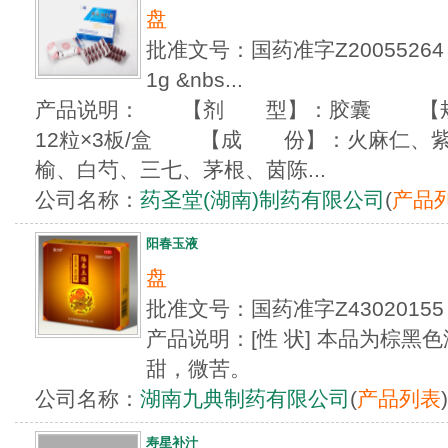
盘
批准文号：国药准字Z200552
1g &nbs...
产品说明： 【剂 型】：胶囊 【规 
12粒×3板/盒 【成 份】：火麻仁、
榆、白芍、三七、茅根、茵陈...
公司名称：
药圣堂(湖南)制药有限公司
(
产品
阳春玉液
盘
批准文号：国药准字Z4302015
产品说明：[性 状] 本品为棕
甜，微苦。
公司名称：
湖南九典制药有限公司
(
产品列表
)
寿星补汁