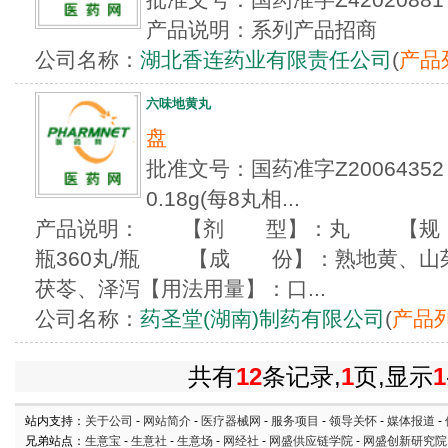
产品说明：系列产品招商
公司名称：
湖北香连药业有限责任公司
(
产品
六味地黄丸
盘
批准文号：国药准字Z200643
0.18g(每8丸相...
产品说明： 【剂 型】：丸 【规 格】
瓶360丸/瓶 【成 份】：熟地黄、山茱
茯苓、泽泻【用法用量】：口...
公司名称：
药圣堂(湖南)制药有限公司
(
产品
共有
12
条记录,
1
页,显示
1
站内支持：
关于公司
-
网站简介
-
医疗器械网
-
服务项目
-
领导关怀
-
媒体报道
-
兄弟站点：
生意宝
-
生意社
-
生意场
-
网经社
-
网盛供应链学院
-
网盛创新研究院