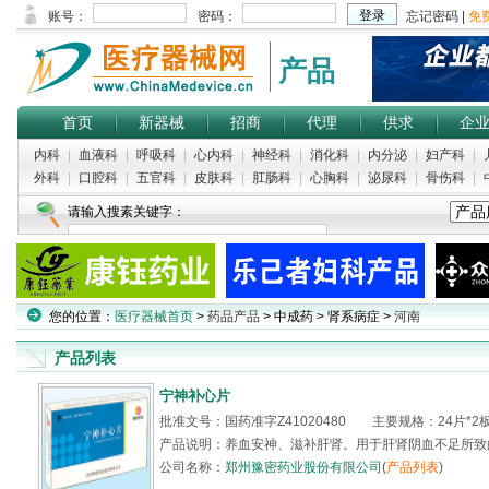
产品
首页
新器械
招商
代理
供求
企
内科
|
血液科
|
呼吸科
|
心内科
|
神经科
|
消化科
|
内分泌
|
妇产科
|
外科
|
口腔科
|
五官科
|
皮肤科
|
肛肠科
|
心胸科
|
泌尿科
|
骨伤科
|
请输入搜素关键字：
您的位置：
医疗器械首页
>
药品产品
> 中成药 > 肾系病症 >
河南
产品列表
宁神补心片
批准文号：国药准字Z41020480 主要规格：24片*2板 
产品说明：养血安神、滋补肝肾。用于肝肾阴血不足所致
公司名称：
郑州豫密药业股份有限公司
(
产品列表
)