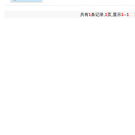
共有
1
条记录,
1
页,显示
1
--
1