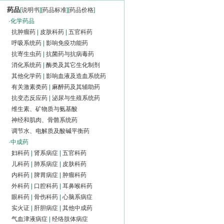
药品
[
说明书
][
药品标准
][
药品价格
]
·
化学药品
抗肿瘤药
|
皮肤科药
|
五官科药
呼吸系统药
|
影响免疫功能药
抗寄生虫药
|
抗菌药与抗病毒药
消化系统药
|
酶类及其它生化制剂
其他化学药
|
影响血液及造血系统药
有关激素类药
|
麻醉药及其辅助药
抗变态反应药
|
泌尿与生殖系统药
维生素、矿物质与氨基酸
神经和肌肉、骨骼系统药
调节水、电解质及酸碱平衡药
·
中成药
妇科药
|
肾系病症
|
五官科药
儿科药
|
肺系病症
|
皮肤科药
内科药
|
脾胃病症
|
肿瘤科药
外科药
|
口腔科药
|
耳鼻喉科药
眼科药
|
骨伤科药
|
心脑系病症
实火证
|
肝胆病症
|
其他中成药
气血津液病症
|
经络肢体病症