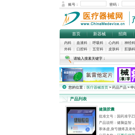
首页
新器械
招商
内科
|
血液科
|
呼吸科
|
心内科
|
神经
外科
|
口腔科
|
五官科
|
皮肤科
|
肛肠
请输入搜素关键字：
您的位置：
医疗器械首页
>
药品产品
> 中
产品列表
健脑胶囊
批准文号：国药准字Z360
产品说明：健脑益智，
寒体虚,身亏腰疼及老