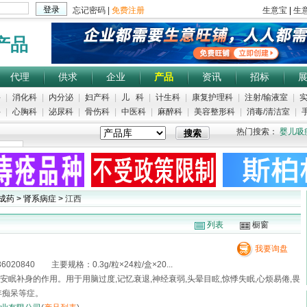
产品
代理
供求
企业
产品
资讯
招标
科
|
消化科
|
内分泌
|
妇产科
|
儿 科
|
计生科
|
康复护理科
|
注射/输液室
|
实
科
|
心胸科
|
泌尿科
|
骨伤科
|
中医科
|
麻醉科
|
美容整形科
|
消毒/清洁室
|
手
热门搜索：
婴儿吸
成药 > 肾系病症 >
江西
列表
橱窗
我要询盘
20840 主要规格：0.3g/粒×24粒/盒×20...
安眠补身的作用。用于用脑过度,记忆衰退,神经衰弱,头晕目眩,惊悸失眠,心烦易倦,畏
年痴呆等症。