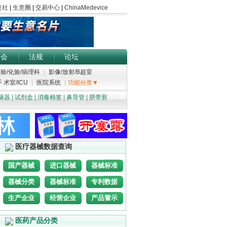
展会
法规
论坛
验/化验/病理科
|
影像/放射/B超室
 术室/ICU
|
医院系统
|
功能分类▼
痰器
|
试剂盒
|
消毒棉签
|
鼻导管
|
脐带剪
医疗器械数据查询
国产器械
进口器械
器械标准
器械分类
器械标准
专利数据
生产企业
经营企业
产品警示
医药产品分类