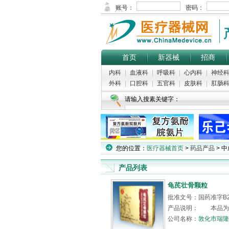
首页
新器械
招商
内科
|
血液科
|
呼吸科
|
心内科
|
神经
外科
|
口腔科
|
五官科
|
皮肤科
|
肛肠
请输入搜素关键字：
您的位置：
医疗器械首页
>
药品产品
> 中
产品列表
龟芪壮骨颗粒
批准文号：国药准字B20
产品说明： 本品为
公司名称：
敦化市瑞隆