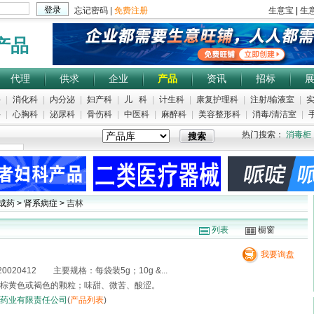
产品
代理
供求
企业
产品
资讯
招标
科
|
消化科
|
内分泌
|
妇产科
|
儿 科
|
计生科
|
康复护理科
|
注射/输液室
|
实
科
|
心胸科
|
泌尿科
|
骨伤科
|
中医科
|
麻醉科
|
美容整形科
|
消毒/清洁室
|
手
热门搜索：
消毒柜
成药 > 肾系病症 >
吉林
列表
橱窗
我要询盘
020412 主要规格：每袋装5g；10g &...
棕黄色或褐色的颗粒；味甜、微苦、酸涩。
药业有限责任公司
(
产品列表
)