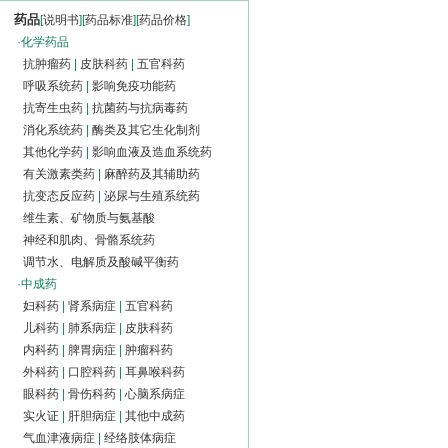
药品
[
说明书
][
药品标准
][
药品价格
]
·
化学药品
抗肿瘤药
|
皮肤科药
|
五官科药
呼吸系统药
|
影响免疫功能药
抗寄生虫药
|
抗菌药与抗病毒药
消化系统药
|
酶类及其它生化制剂
其他化学药
|
影响血液及造血系统药
有关激素类药
|
麻醉药及其辅助药
抗变态反应药
|
泌尿与生殖系统药
维生素、矿物质与氨基酸
神经和肌肉、骨骼系统药
调节水、电解质及酸碱平衡药
·
中成药
妇科药
|
肾系病症
|
五官科药
儿科药
|
肺系病症
|
皮肤科药
内科药
|
脾胃病症
|
肿瘤科药
外科药
|
口腔科药
|
耳鼻喉科药
眼科药
|
骨伤科药
|
心脑系病症
实火证
|
肝胆病症
|
其他中成药
气血津液病症
|
经络肢体病症