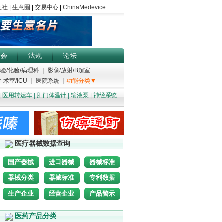
展会
法规
论坛
验/化验/病理科
|
影像/放射/B超室
 术室/ICU
|
医院系统
|
功能分类▼
|
医用转运车
|
肛门体温计
|
输液泵
|
神经系统
医疗器械数据查询
国产器械
进口器械
器械标准
器械分类
器械标准
专利数据
生产企业
经营企业
产品警示
医药产品分类