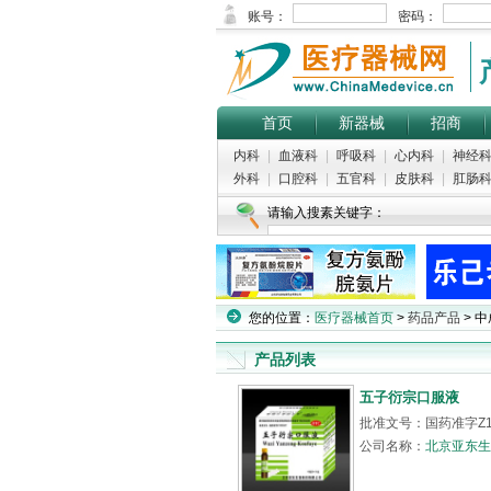
首页
新器械
招商
内科
|
血液科
|
呼吸科
|
心内科
|
神经
外科
|
口腔科
|
五官科
|
皮肤科
|
肛肠
请输入搜素关键字：
您的位置：
医疗器械首页
>
药品产品
> 中
产品列表
五子衍宗口服液
批准文号：国药准字Z1
公司名称：
北京亚东生