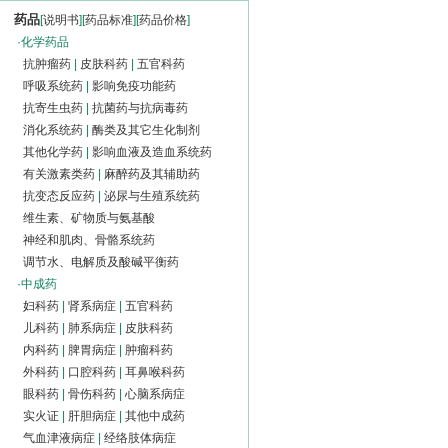
药品
[
说明书
][
药品标准
][
药品价格
]
·
化学药品
抗肿瘤药
|
皮肤科药
|
五官科药
呼吸系统药
|
影响免疫功能药
抗寄生虫药
|
抗菌药与抗病毒药
消化系统药
|
酶类及其它生化制剂
其他化学药
|
影响血液及造血系统药
有关激素类药
|
麻醉药及其辅助药
抗变态反应药
|
泌尿与生殖系统药
维生素、矿物质与氨基酸
神经和肌肉、骨骼系统药
调节水、电解质及酸碱平衡药
·
中成药
妇科药
|
肾系病症
|
五官科药
儿科药
|
肺系病症
|
皮肤科药
内科药
|
脾胃病症
|
肿瘤科药
外科药
|
口腔科药
|
耳鼻喉科药
眼科药
|
骨伤科药
|
心脑系病症
实火证
|
肝胆病症
|
其他中成药
气血津液病症
|
经络肢体病症