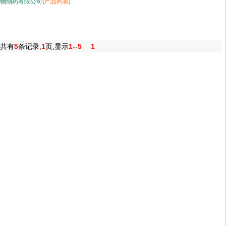
物制药有限公司
(
产品列表
)
共有
5
条记录,
1
页,显示
1
--
5
1