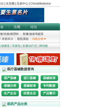
展会
法规
论坛
验/化验/病理科
|
影像/放射/B超室
 术室/ICU
|
医院系统
|
功能分类▼
|
镇痛泵
|
导尿包
|
肛肠治疗仪
|
肺功能
医疗器械数据查询
国产器械
进口器械
器械标准
器械分类
器械标准
专利数据
生产企业
经营企业
产品警示
医药产品分类