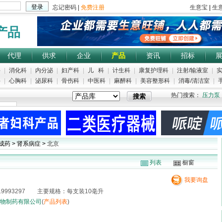
产品
代理
供求
企业
产品
资讯
招标
科
|
消化科
|
内分泌
|
妇产科
|
儿 科
|
计生科
|
康复护理科
|
注射/输液室
|
实
科
|
心胸科
|
泌尿科
|
骨伤科
|
中医科
|
麻醉科
|
美容整形科
|
消毒/清洁室
|
手
热门搜索：
压力泵
成药 > 肾系病症 >
北京
列表
橱窗
我要询盘
9993297 主要规格：每支装10毫升
物制药有限公司
(
产品列表
)