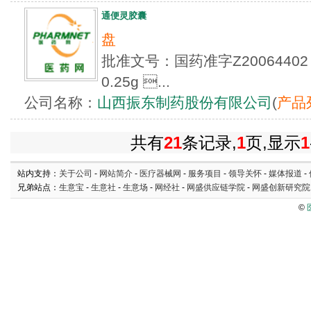
通便灵胶囊
盘
批准文号：国药准字Z200644
0.25g ...
公司名称：
山西振东制药股份有限公司
(
产品
共有
21
条记录,
1
页,显示
1
站内支持：
关于公司
-
网站简介
-
医疗器械网
-
服务项目
-
领导关怀
-
媒体报道
-
兄弟站点：
生意宝
-
生意社
-
生意场
-
网经社
-
网盛供应链学院
-
网盛创新研究院
©