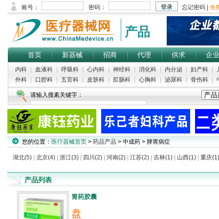
产品
首页
新器械
招商
代理
供求
企
内科
|
血液科
|
呼吸科
|
心内科
|
神经科
|
消化科
|
内分泌
|
妇产科
|
外科
|
口腔科
|
五官科
|
皮肤科
|
肛肠科
|
心胸科
|
泌尿科
|
骨伤科
|
请输入搜素关键字：
您的位置：
医疗器械首页
>
药品产品
> 中成药 > 脾胃病症
湖北(5)
|
北京(4)
|
浙江(3)
|
四川(2)
|
河南(2)
|
江苏(2)
|
吉林(1)
|
山西(1)
|
重庆(1
产品列表
胃药胶囊
盘