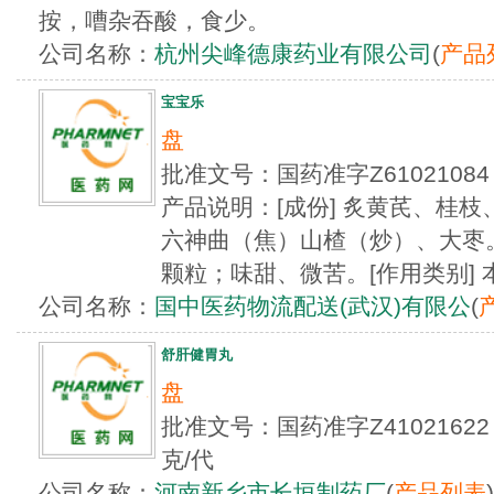
按，嘈杂吞酸，食少。
公司名称：
杭州尖峰德康药业有限公司
(
产品
宝宝乐
盘
批准文号：国药准字Z610210
产品说明：[成份] 炙黄芪、桂
六神曲（焦）山楂（炒）、大枣。
颗粒；味甜、微苦。[作用类别] 
公司名称：
国中医药物流配送(武汉)有限公
(
舒肝健胃丸
盘
批准文号：国药准字Z4102162
克/代
公司名称：
河南新乡市长垣制药厂
(
产品列表
)