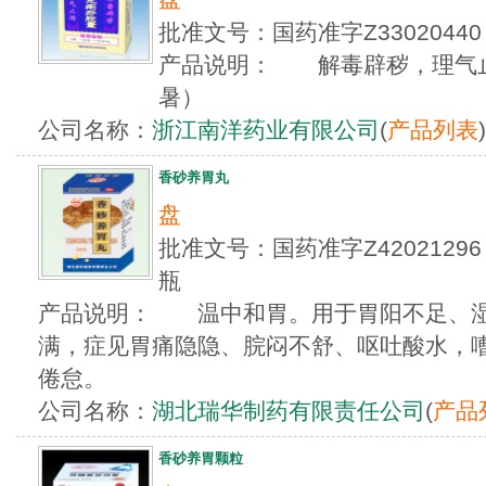
批准文号：国药准字Z3302044
产品说明： 解毒辟秽，理气止
暑）
公司名称：
浙江南洋药业有限公司
(
产品列表
)
香砂养胃丸
盘
批准文号：国药准字Z4202129
瓶
产品说明： 温中和胃。用于胃阳不足、湿
满，症见胃痛隐隐、脘闷不舒、呕吐酸水，
倦怠。
公司名称：
湖北瑞华制药有限责任公司
(
产品
香砂养胃颗粒