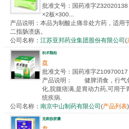
批准文号：国药准字Z3202013
×2板×300...
产品说明：本品为制酸止痛非处方药，适用
二指肠溃疡。
公司名称：
江苏亚邦药业集团股份有限公司
(
枳术颗粒
盘
批准文号：国药准字Z1097001
产品说明： 健脾消食，行气化
化,脘腹痞满,是胃动力药,可用于
统疾病.
公司名称：
南京中山制药有限公司
(
产品列表
)
克痢痧胶囊
盘