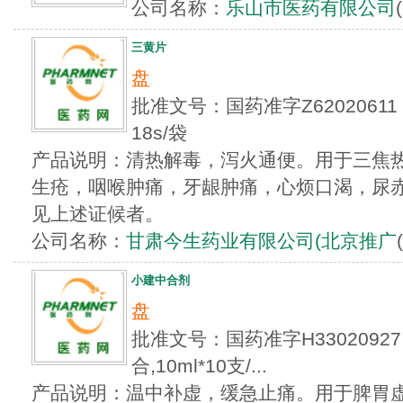
公司名称：
乐山市医药有限公司
(
三黄片
盘
批准文号：国药准字Z6202061
18s/袋
产品说明：清热解毒，泻火通便。用于三焦
生疮，咽喉肿痛，牙龈肿痛，心烦口渴，尿
见上述证候者。
公司名称：
甘肃今生药业有限公司(北京推广
(
小建中合剂
盘
批准文号：国药准字H3302092
合,10ml*10支/...
产品说明：温中补虚，缓急止痛。用于脾胃