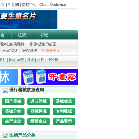
展会
法规
论坛
验/化验/病理科
|
影像/放射/B超室
 术室/ICU
|
医院系统
|
功能分类▼
试片
|
固定系统
|
缝线
|
牙托
|
神经根
医疗器械数据查询
国产器械
进口器械
器械标准
器械分类
器械标准
专利数据
生产企业
经营企业
产品警示
医药产品分类