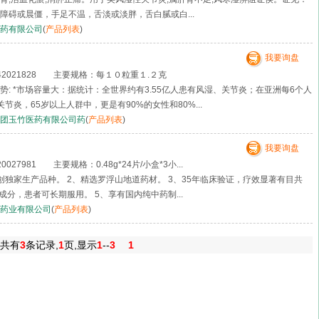
障碍或晨僵，手足不温，舌淡或淡胖，舌白腻或白...
药有限公司
(
产品列表
)
我要询盘
2021828 主要规格：每１０粒重１.２克
: *市场容量大：据统计：全世界约有3.55亿人患有风湿、关节炎；在亚洲每6个人
节炎，65岁以上人群中，更是有90%的女性和80%...
团玉竹医药有限公司药
(
产品列表
)
我要询盘
27981 主要规格：0.48g*24片/小盒*3小...
创独家生产品种。 2、精选罗浮山地道药材。 3、35年临床验证，疗效显著有目共
成分，患者可长期服用。 5、享有国内纯中药制...
药业有限公司
(
产品列表
)
共有
3
条记录,
1
页,显示
1
--
3
1