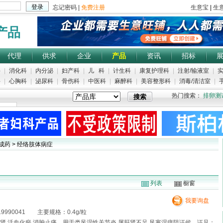
产品
代理
供求
企业
产品
资讯
招标
科
|
消化科
|
内分泌
|
妇产科
|
儿 科
|
计生科
|
康复护理科
|
注射/输液室
|
实
科
|
心胸科
|
泌尿科
|
骨伤科
|
中医科
|
麻醉科
|
美容整形科
|
消毒/清洁室
|
手
热门搜索：
排卵测
中成药 > 经络肢体病症
列表
橱窗
我要询盘
990041 主要规格：0.4g/粒
,活血化瘀,消肿止痛。用于类风湿性关节炎,属肝肾不足,风寒湿痹阻证侯。证见：