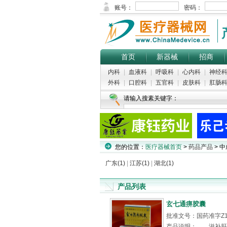
首页
新器械
招商
内科
|
血液科
|
呼吸科
|
心内科
|
神经
外科
|
口腔科
|
五官科
|
皮肤科
|
肛肠
请输入搜素关键字：
您的位置：
医疗器械首页
>
药品产品
> 
广东(1)
|
江苏(1)
|
湖北(1)
产品列表
玄七通痹胶囊
批准文号：国药准字Z19
产品说明： 滋补肝肾