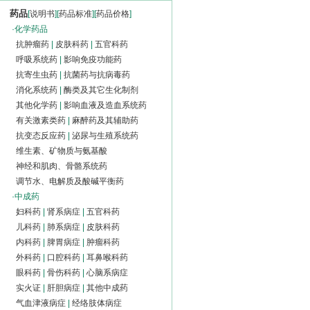
药品
[
说明书
][
药品标准
][
药品价格
]
·
化学药品
抗肿瘤药
|
皮肤科药
|
五官科药
呼吸系统药
|
影响免疫功能药
抗寄生虫药
|
抗菌药与抗病毒药
消化系统药
|
酶类及其它生化制剂
其他化学药
|
影响血液及造血系统药
有关激素类药
|
麻醉药及其辅助药
抗变态反应药
|
泌尿与生殖系统药
维生素、矿物质与氨基酸
神经和肌肉、骨骼系统药
调节水、电解质及酸碱平衡药
·
中成药
妇科药
|
肾系病症
|
五官科药
儿科药
|
肺系病症
|
皮肤科药
内科药
|
脾胃病症
|
肿瘤科药
外科药
|
口腔科药
|
耳鼻喉科药
眼科药
|
骨伤科药
|
心脑系病症
实火证
|
肝胆病症
|
其他中成药
气血津液病症
|
经络肢体病症