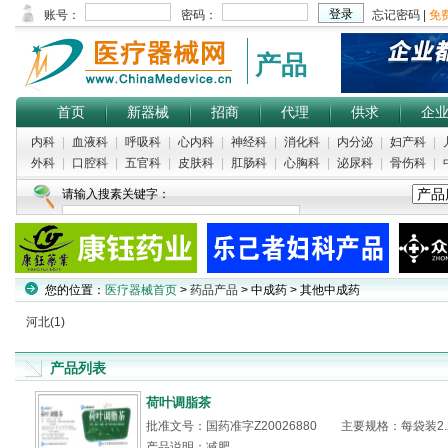
产品
首页
新器械
招商
代理
供求
企
内科
|
血液科
|
呼吸科
|
心内科
|
神经科
|
消化科
|
内分泌
|
妇产科
|
外科
|
口腔科
|
五官科
|
皮肤科
|
肛肠科
|
心胸科
|
泌尿科
|
骨伤科
|
请输入搜素关键字：
热门搜索：
康复仪
|
牙科模型
|
吸痰管
|
麻醉蒸发器
|
中心供气系统
您的位置：
医疗器械首页
>
药品产品
> 中成药 > 其他中成药
河北(1)
产品列表
荷叶调脂茶
批准文号：国药准字Z20026880 主要规格：每袋装2.
产品说明：减肥