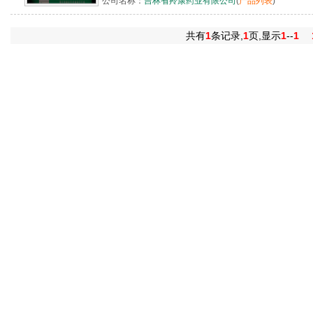
公司名称：
吉林省羚康药业有限公司
(
产品列表
)
共有
1
条记录,
1
页,显示
1
--
1