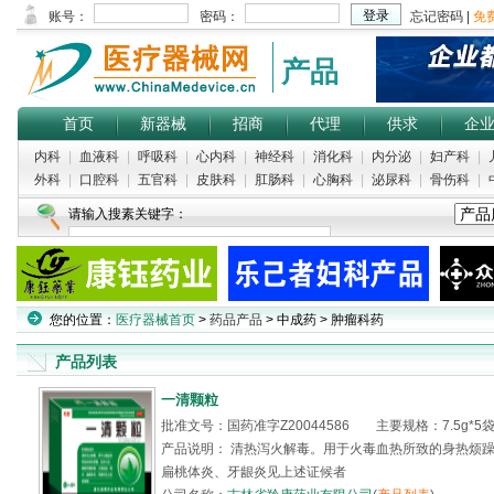
产品
首页
新器械
招商
代理
供求
企
内科
|
血液科
|
呼吸科
|
心内科
|
神经科
|
消化科
|
内分泌
|
妇产科
|
外科
|
口腔科
|
五官科
|
皮肤科
|
肛肠科
|
心胸科
|
泌尿科
|
骨伤科
|
请输入搜素关键字：
您的位置：
医疗器械首页
>
药品产品
> 中成药 > 肿瘤科药
产品列表
一清颗粒
批准文号：国药准字Z20044586 主要规格：7.5g*5袋*
产品说明： 清热泻火解毒。用于火毒血热所致的身热烦
扁桃体炎、牙龈炎见上述证候者