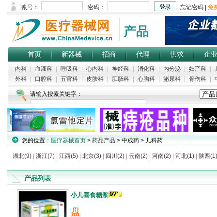
产品
首页
新器械
招商
代理
供求
企
内科
|
血液科
|
呼吸科
|
心内科
|
神经科
|
消化科
|
内分泌
|
妇产科
|
外科
|
口腔科
|
五官科
|
皮肤科
|
肛肠科
|
心胸科
|
泌尿科
|
骨伤科
|
请输入搜素关键字：
您的位置：
医疗器械首页
>
药品产品
> 中成药 > 儿科药
湖北(9)
|
浙江(7)
|
江西(5)
|
北京(3)
|
四川(2)
|
云南(2)
|
河南(2)
|
河北(1)
|
陕西(1
产品列表
小儿喜食糖浆
盘