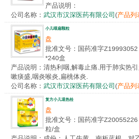
产品说明：
公司名称：
武汉市汉深医药有限公司
(
产品列
小儿咽扁颗粒
盘
批准文号：国药准字Z1999305
*240盒
产品说明：清热利咽,解毒止痛.用于肺实热引
嗽痰盛,咽炎喉炎,扁桃体炎.
公司名称：
武汉市汉深医药有限公司
(
产品列
复方小儿退热栓
盘
批准文号：国药准字Z2005522
粒/盒
产品说明：成份：人工牛黄、南板蓝根、对