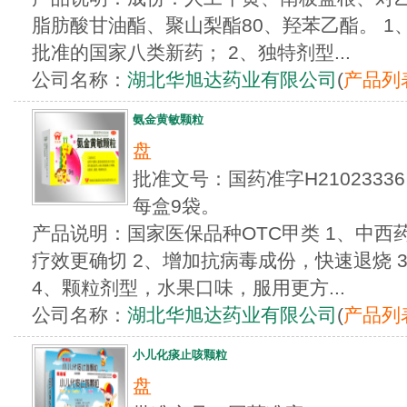
脂肪酸甘油酯、聚山梨酯80、羟苯乙酯。 1、
批准的国家八类新药； 2、独特剂型...
公司名称：
湖北华旭达药业有限公司
(
产品列
氨金黄敏颗粒
盘
批准文号：国药准字H210233
每盒9袋。
产品说明：国家医保品种OTC甲类 1、中
疗效更确切 2、增加抗病毒成份，快速退烧 
4、颗粒剂型，水果口味，服用更方...
公司名称：
湖北华旭达药业有限公司
(
产品列
小儿化痰止咳颗粒
盘