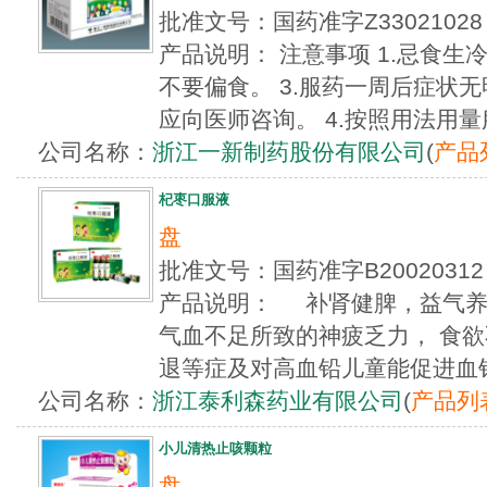
批准文号：国药准字Z3302102
产品说明： 注意事项 1.忌食生
不要偏食。 3.服药一周后症状
应向医师咨询。 4.按照用法用量服
公司名称：
浙江一新制药股份有限公司
(
产品
杞枣口服液
盘
批准文号：国药准字B200203
产品说明： 补肾健脾，益气养
气血不足所致的神疲乏力， 食
退等症及对高血铅儿童能促进血铅的
公司名称：
浙江泰利森药业有限公司
(
产品列
小儿清热止咳颗粒
盘