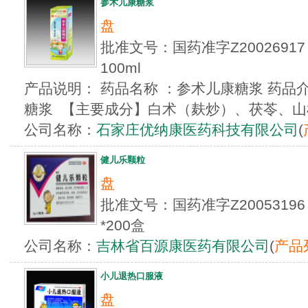
参术儿康糖浆
盘
批准文号：国药准字Z20026
100ml
产品说明： 药品名称 ：参术儿康糖浆 药品
糖浆 【主要成分】白术（麸炒）、茯苓、山楂
公司名称：
石家庄优纳康医药科技有限公司
(
健儿乐颗粒
盘
批准文号：国药准字Z2005319
*200盒
公司名称：
吉林省百源康医药有限公司
(
产品
小儿退热口服液
盘