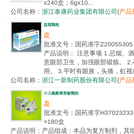
x240盒；6gx10...
公司名称：
浙江泰康药业集团有限公司
(
产品
益视颗粒
盘
批准文号：国药准字Z2005530
产品说明： 注意事项 1.忌烟
意眼部卫生，加强眼部锻炼。 2
用。 3.平时有眼胀，头痛，虹视或
公司名称：
浙江一新制药股份有限公司
(
产品
小儿氨酚黄那敏颗粒
盘
批准文号：国药准字H3702323
×180盒
产品说明：产品组成：本品为复方制剂，其