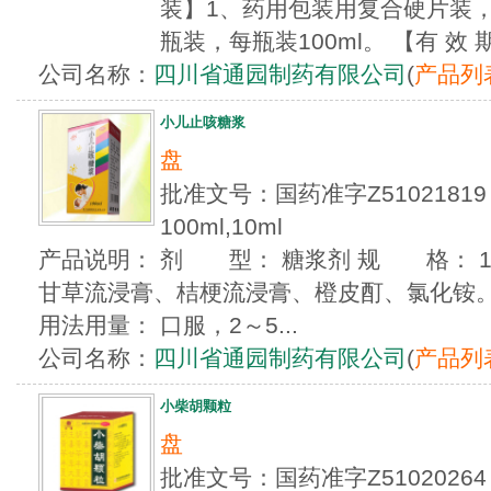
装】1、药用包装用复合硬片装，1
瓶装，每瓶装100ml。 【有 效 期
公司名称：
四川省通园制药有限公司
(
产品列
小儿止咳糖浆
盘
批准文号：国药准字Z510218
100ml,10ml
产品说明： 剂 型： 糖浆剂 规 格： 10
甘草流浸膏、桔梗流浸膏、橙皮酊、氯化铵
用法用量： 口服，2～5...
公司名称：
四川省通园制药有限公司
(
产品列
小柴胡颗粒
盘
批准文号：国药准字Z5102026