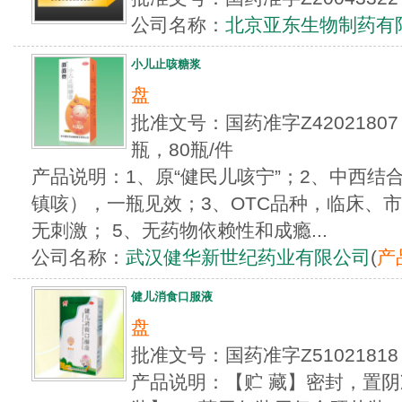
公司名称：
北京亚东生物制药有
小儿止咳糖浆
盘
批准文号：国药准字Z4202180
瓶，80瓶/件
产品说明：1、原“健民儿咳宁”；2、中西结
镇咳），一瓶见效；3、OTC品种，临床、
无刺激； 5、无药物依赖性和成瘾...
公司名称：
武汉健华新世纪药业有限公司
(
产
健儿消食口服液
盘
批准文号：国药准字Z5102181
产品说明：【贮 藏】密封，置阴凉