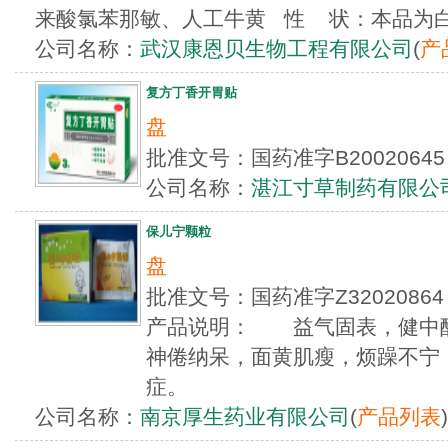
来酸氯苯那敏、人工牛黄 性 状：本品为白色或
公司名称：
武汉康恩贝生物工程有限公司
(
产
复方丁香开胃贴
盘
批准文号：国药准字B200206
公司名称：
湛江寸草制药有限公
保儿宁颗粒
盘
批准文号：国药准字Z3202086
产品说明： 益气固表，健中
神倦纳呆，面黄肌瘦，烦躁不宁
症。
公司名称：
南京厚生药业有限公司
(
产品列表
)