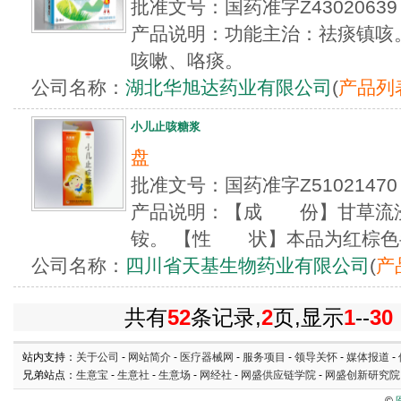
批准文号：国药准字Z4302063
产品说明：功能主治：祛痰镇咳
咳嗽、咯痰。
公司名称：
湖北华旭达药业有限公司
(
产品列
小儿止咳糖浆
盘
批准文号：国药准字Z5102147
产品说明：【成 份】甘草流
铵。 【性 状】本品为红棕色
公司名称：
四川省天基生物药业有限公司
(
产
共有
52
条记录,
2
页,显示
1
--
30
站内支持：
关于公司
-
网站简介
-
医疗器械网
-
服务项目
-
领导关怀
-
媒体报道
-
兄弟站点：
生意宝
-
生意社
-
生意场
-
网经社
-
网盛供应链学院
-
网盛创新研究院