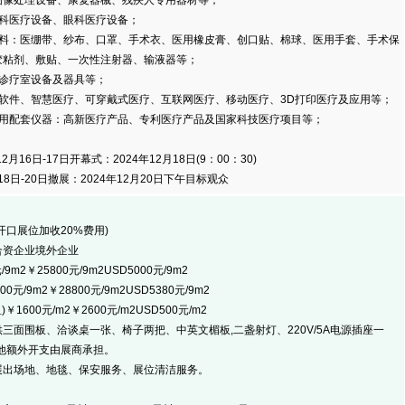
图像处理设备、康复器械、残疾人专用器材等；
医疗设备、眼科医疗设备；
：医绷带、纱布、口罩、手术衣、医用橡皮膏、创口贴、棉球、医用手套、手术保
胶粘剂、敷贴、一次性注射器、输液器等；
诊疗室设备及器具等；
件、智慧医疗、可穿戴式医疗、互联网医疗、移动医疗、3D打印医疗及应用等；
配套仪器：高新医疗产品、专利医疗产品及国家科技医疗项目等；
16日-17日开幕式：2024年12月18日(9：00：30)
8日-20日撤展：2024年12月20日下午目标观众
口展位加收20%费用)
资企业境外企业
2￥25800元/9m2USD5000元/9m2
9m2￥28800元/9m2USD5380元/9m2
600元/m2￥2600元/m2USD500元/m2
围板、洽谈桌一张、椅子两把、中英文楣板,二盏射灯、220V/5A电源插座一
他额外开支由展商承担。
场地、地毯、保安服务、展位清洁服务。
】