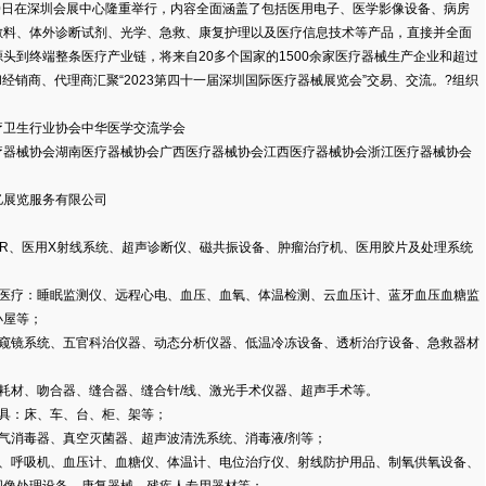
日20日在深圳会展中心隆重举行，内容全面涵盖了包括医用电子、医学影像设备、病房
敷料、体外诊断试剂、光学、急救、康复护理以及医疗信息技术等产品，直接并全面
头到终端整条医疗产业链，将来自20多个国家的1500余家医疗器械生产企业和超过
家和经销商、代理商汇聚“2023第四十一届深圳国际医疗器械展览会”交易、交流。?组织
卫生行业协会中华医学交流学会
械协会湖南医疗器械协会广西医疗器械协会江西医疗器械协会浙江医疗器械协会
展览服务有限公司
R、医用X射线系统、超声诊断仪、磁共振设备、肿瘤治疗机、医用胶片及处理系统
疗：睡眠监测仪、远程心电、血压、血氧、体温检测、云血压计、蓝牙血压血糖监
小屋等；
镜系统、五官科治仪器、动态分析仪器、低温冷冻设备、透析治疗设备、急救器材
材、吻合器、缝合器、缝合针/线、激光手术仪器、超声手术等。
：床、车、台、柜、架等；
消毒器、真空灭菌器、超声波清洗系统、消毒液/剂等；
呼吸机、血压计、血糖仪、体温计、电位治疗仪、射线防护用品、制氧供氧设备、