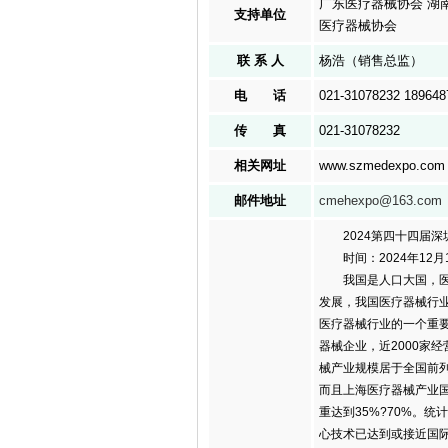
广东医疗器械协会 湖
支持单位
医疗器械协会
联 系 人
杨浩（销售总监）
电 话
021-31078232 189648
传 真
021-31078232
相关网址
www.szmedexpo.com
邮件地址
cmehexpo@163.com
2024第四十四届深
时间：2024年12月1
我国是人口大国，医疗
发展，我国医疗器械行
医疗器械行业的一个重要
器械企业，近2000家
械产业规模居于全国前列
而且上海医疗器械产业国
重达到35%?70%。
心技术已达到或接近国际