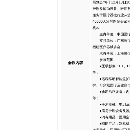
展览会”将于12月18
护理及辅助设备、医用
服务于医疗器械行业从源
40000人次的医院买
机构
主办单位：中国医疗
支持单位：广东医疗器
福建医疗器械协会
承办单位：上海聚亿
参展范围
会议内容
●医学影像：CT、D
等；
●远程移动智能监护医
护、可穿戴医疗及健康
●诊断治疗设备：内窥
等；
●手术器械、电刀及耗
●病房护理设备及器具
●消毒用品：医用空气
●辅助产品：制氧机、