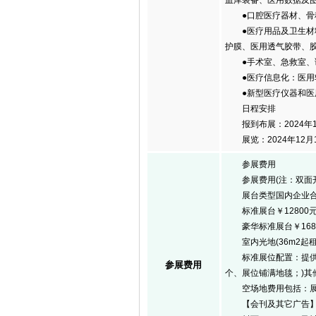
血库装备、医用数据及
●口腔医疗器材、骨科
●医疗用品及卫生材料
护膜、医用透气胶带、
●手术室、急救室、
●医疗信息化：医用软
●新型医疗仪器和医用
日程安排
报到布展：2024年12月
展览：2024年12月1
参展费用
参展费用(注：双面开
展台类型国内企业合
标准展台￥12800元/9m
豪华标准展台￥16800元/
室内光地(36m2起租)￥1
标准展位配置：提供三面
参展费用
个、展位铺满地毯；)其
空场地费用包括：展出
【会刊及其它广告