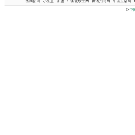
医药招商
-
小生意
-
加盟
-
中国化妆品网
-
糖酒招商网
-
中国卫浴网
-
©
中