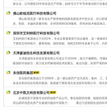
新企业。公司拥有20年研发及生产经验，始终专注于半导体激光医疗设备的研
佛山欧锐克医疗科技有限公司
佛山欧瑞克是一家专业生产根管锉的国家高新技术中型企业，在口腔保
发、制造、卓越的质量控制、全球营销和OEM服务。所有的技术都是独立、稳
深圳市艾利特医疗科技有限公司
艾利特医疗集团创立于2002年，专业从事康复医疗综合服务，是一家集
下拥有艾利特医疗、桑果智能、领悟智能、湖南艾利特等多家子公司，为用户
天津森迪恒生科技发展有限公司
天津森迪恒生科技发展有限公司成立于2009年，致力于麻醉机、呼吸
吸国际市场前沿，努力攻关呼麻领域技术的重点、难点问题，采用严谨的科学
东信医药集团
东信医药集团成立于1998年，是一家以医药产业为支柱，集科、工、
条龙业务的综合性医药集团。集团旗下拥有湖北东信医药有限公司、湖北东信
北京中凯文科技有限公司
好威德是中国最专业的防辐射产品公司。整合辐射的传播、辐射的危害
所以因环境恶化而产生健康问题的中国客户。 通过引进德国先进的科学技