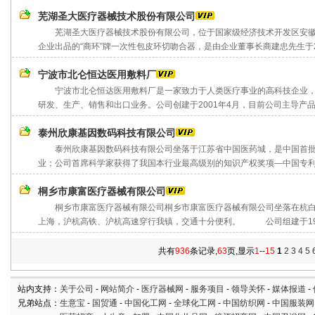
芜湖圣大医疗器械技术股份有限公司
芜湖圣大医疗器械技术股份有限公司，位于国家级经济技术开发区安徽芜
企业出品的“商环”牌一次性包皮环切吻合器，是由企业董事长商建忠先生于200
宁波市北仑恒达医用敷料厂
宁波市北仑恒达医用敷料厂是一家致力于人类医疗事业的高科技企业，
研发、生产、销售和出口业务。公司创建于2001年4月，目前公司主导产品“福
泰州欣康基因数码科技有限公司
泰州欣康基因数码科技有限公司坐落于江苏省中国医药城，是中国首批
业；公司首席科学家获得了我国本行业最高级别的知识产权奖项—中国专利金
桐乡市康富医疗器械有限公司
桐乡市康富医疗器械有限公司桐乡市康富医疗器械有限公司坐落在杭白菊之
上海，沪杭高铁、沪杭高速穿行我镇，交通十分便利。 公司组建于1993
共有
936
条记录,
63
页,显示
1
--
15
1
2
3
4
5
站内支持：
关于公司
-
网站简介
-
医疗器械网
-
服务项目
-
领导关怀
-
媒体报道
-
兄弟站点：
生意宝
-
国贸通
-
中国化工网
-
全球化工网
-
中国纺织网
-
中国服装网