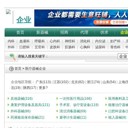
企业
首页
新器械
招商
代理
供求
企
内科
|
血液科
|
呼吸科
|
心内科
|
神经科
|
消化科
|
内分泌
|
妇产科
|
外科
|
口腔科
|
五官科
|
皮肤科
|
肛肠科
|
心胸科
|
泌尿科
|
骨伤科
|
请输入搜素关键字：
首页
>
医疗器械企业
企业地区导航：
广东(113)
|
江苏(102)
|
北京(82)
|
浙江(74)
|
山东(54)
|
上海(5
北(19)
|
陕西(17)
|
更多?
其他器械(316)
一次性医疗用品(166)
医用敷料及卫生
康复护理设备及器具(121)
手术室、诊疗室设备(119)
能量治疗器械(
外科器械(86)
清洁消毒器械(69)
口腔科设备(3
药液输送保存器械(21)
避孕计生器械(11)
植入器械(8)