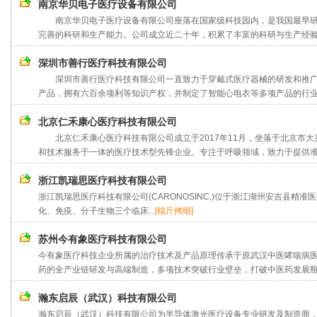
南京华贝电子医疗设备有限公司
南京华贝电子医疗设备有限公司座落在国家级科技园内，是我国最早研
完善的科研和生产能力。公司成立近二十年，积累了丰富的科研与生产经验，
深圳市善行医疗科技有限公司
深圳市善行医疗科技有限公司一直致力于穿戴式医疗器械的研发和推广
产品，拥有六百余项利等知识产权，并制定了智能心电衣等多项产品的行业(团体
北京仁禾康心医疗科技有限公司
北京仁禾康心医疗科技有限公司成立于2017年11月，坐落于北京市大
和技术服务于一体的医疗技术型先锋企业。专注于呼吸领域，致力于提供准确
浙江凯瑞思医疗科技有限公司
浙江凯瑞思医疗科技有限公司(CARONOSINC.)位于浙江湖州安吉县精
化、免疫、分子生物三个临床...
[锟斤拷细]
苏州今有象医疗科技有限公司
今有象医疗科技企业所属的治疗技术及产品原理传承于原武汉中医哮喘病
药的全产业链研发与高端制造，多项技术突破行业壁垒，打破中医药发展瓶颈
瀚东启辰（武汉）科技有限公司
瀚东启辰（武汉）科技有限公司为半导体激光医疗设备专业研发及制造商