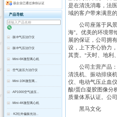
该企业已通过身份认证
是在清洗消毒，法
域的客户带来满意
产品导航
公司座落于风景秀
海”。优美的环境带
·
脉冲气压治疗仪
展的保证，公司拥
设，上下齐心协力
·
脉冲气压治疗仪
其责。“天时、地利
·
Mini-6K微型离心机
公司主营产品：红
·
空气波压力治疗仪
清洗机、振动排痰
仪、电动气压止血
·
Mini-10K微型离...
酸/蛋白凝胶图像分析系
·
AP1000空气波压...
质量体系认证。公
·
Mini-4K微型离心机
黑马文化
·
K2红外偏振光治...