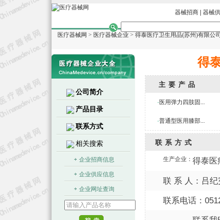
器械招商
|
器械
医疗器械网
>
医疗器械企业
>
得泰医疗卫生用品(苏州)有限公
得泰
主要产品
公司简介
·
医用弹力四肢固...
产品目录
·
普通型医用膝部...
联系方式
联系方式
相关搜索
生产企业：
企业招商信息
得泰医
企业供应信息
联 系 人：吕纪
企业网址查询
联系电话：0512-