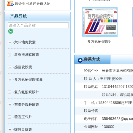
该企业已通过身份认证
产品导航
复方氨酚烷胺片
·
六味地黄胶囊
·
藿香祛暑软胶囊
联系方式
·
感冒软胶囊
经营企业：
长春市天集医药有
联 系 人：王经理 姜经理
·
复方氨酚烷胺胶囊
联系电话：13104445207 13
·
复方氨酚烷胺片
联系我时，请说是
手 机：15304418806赵经理 
·
布洛芬缓释胶囊
联系传真：
·
藿香正气片
电子邮件：
358493628@qq.c
公司网址：130000
·
咳特灵胶囊