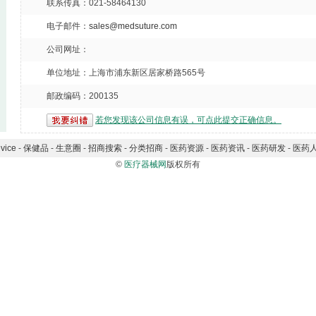
联系传真：021-58464130
电子邮件：
sales@medsuture.com
公司网址：
单位地址：上海市浦东新区居家桥路565号
邮政编码：200135
若您发现该公司信息有误，可点此提交正确信息。
vice
-
保健品
-
生意圈
-
招商搜索
-
分类招商
-
医药资源
-
医药资讯
-
医药研发
-
医药
©
医疗器械网
版权所有