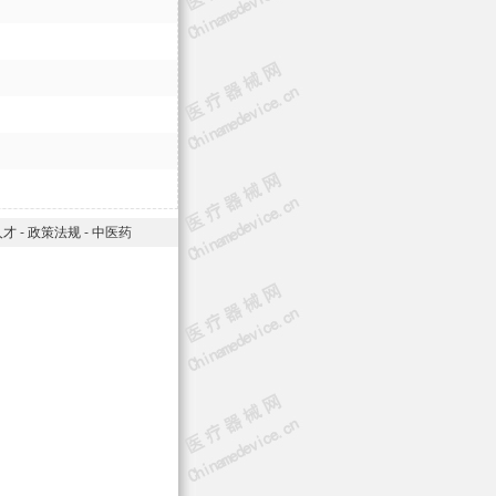
人才
-
政策法规
-
中医药