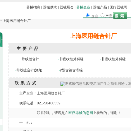
器械招商
|
器械供求
|
器械展会
|
器械企业
|
器械产品
|
医疗器械网
企业
产品
>
上海医用缝合针厂
上海医用缝合针厂
主要产品
·
带线缝合针
·
非吸收性外科缝...
·
非吸收性外科缝...
·
带线缝合针(涤纶...
·
γ型含铜含吲哚...
联系方式
浏览该信息后因交易而产生之商业纠纷，
生产企业：
上海医用缝合针厂
联系电话：021-58460559
联系我时，请说是在
医疗器械信息网
上看到的，谢谢！
手 机：