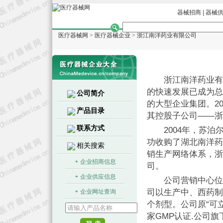
器械招商
|
器械
医疗器械网
>
医疗器械企业
>
浙江南洋药业有限公司
浙江南洋药业有限
的快速发展已成为总资
公司简介
的大型企业集团。20
产品目录
其控股子公司——浙
联系方式
2004年，苏泊
功收购了湖北南洋药
相关搜索
销生产网络体系，浙
企业招商信息
司。
企业供应信息
公司营销中心位于
司以生产中、西药制
企业网址查询
个剂型。公司原“可
家GMP认证.公司