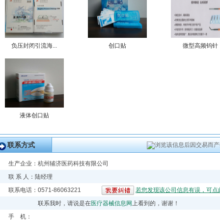
负压封闭引流海...
创口贴
微型高频钨针
液体创口贴
联系方式
浏览该信息后因交易而产
生产企业：
杭州辅济医药科技有限公司
联 系 人：陆经理
联系电话：0571-86063221
若您发现该公司信息有误，可点
联系我时，请说是在
医疗器械信息网
上看到的，谢谢！
手 机：