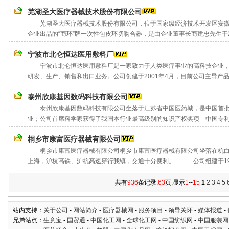
芜湖圣大医疗器械技术股份有限公司
芜湖圣大医疗器械技术股份有限公司，位于国家级经济技术开发区安徽芜
企业出品的“商环”牌一次性包皮环切吻合器，是由企业董事长商建忠先生于200
宁波市北仑恒达医用敷料厂
宁波市北仑恒达医用敷料厂是一家致力于人类医疗事业的高科技企业，
研发、生产、销售和出口业务。公司创建于2001年4月，目前公司主导产品“福
泰州欣康基因数码科技有限公司
泰州欣康基因数码科技有限公司坐落于江苏省中国医药城，是中国首批
业；公司首席科学家获得了我国本行业最高级别的知识产权奖项—中国专利金
桐乡市康富医疗器械有限公司
桐乡市康富医疗器械有限公司桐乡市康富医疗器械有限公司坐落在杭白菊之
上海，沪杭高铁、沪杭高速穿行我镇，交通十分便利。 公司组建于1993
共有
936
条记录,
63
页,显示
1
--
15
1
2
3
4
5
站内支持：
关于公司
-
网站简介
-
医疗器械网
-
服务项目
-
领导关怀
-
媒体报道
-
兄弟站点：
生意宝
-
国贸通
-
中国化工网
-
全球化工网
-
中国纺织网
-
中国服装网