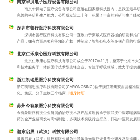
南京华贝电子医疗设备有限公司
南京华贝电子医疗设备有限公司座落在国家级科技园内，是我国最早研
完善的科研和生产能力。公司成立近二十年，积累了丰富的科研与生产经验，
深圳市善行医疗科技有限公司
深圳市善行医疗科技有限公司一直致力于穿戴式医疗器械的研发和推广
产品，拥有六百余项利等知识产权，并制定了智能心电衣等多项产品的行业(团体
北京仁禾康心医疗科技有限公司
北京仁禾康心医疗科技有限公司成立于2017年11月，坐落于北京市大
和技术服务于一体的医疗技术型先锋企业。专注于呼吸领域，致力于提供准确
浙江凯瑞思医疗科技有限公司
浙江凯瑞思医疗科技有限公司(CARONOSINC.)位于浙江湖州安吉县精
化、免疫、分子生物三个临床...
[锟斤拷细]
苏州今有象医疗科技有限公司
今有象医疗科技企业所属的治疗技术及产品原理传承于原武汉中医哮喘病
药的全产业链研发与高端制造，多项技术突破行业壁垒，打破中医药发展瓶颈
瀚东启辰（武汉）科技有限公司
瀚东启辰（武汉）科技有限公司为半导体激光医疗设备专业研发及制造商