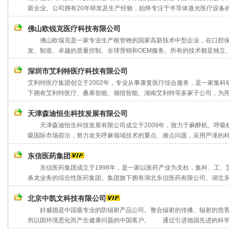
新企业。公司拥有20年研发及生产经验，始终专注于半导体激光医疗设备的研
佛山欧锐克医疗科技有限公司
佛山欧瑞克是一家专业生产根管锉的国家高新技术中型企业，在口腔保
发、制造、卓越的质量控制、全球营销和OEM服务。所有的技术都是独立、稳
深圳市艾利特医疗科技有限公司
艾利特医疗集团创立于2002年，专业从事康复医疗综合服务，是一家集
下拥有艾利特医疗、桑果智能、领悟智能、湖南艾利特等多家子公司，为用户
天津森迪恒生科技发展有限公司
天津森迪恒生科技发展有限公司成立于2009年，致力于麻醉机、呼吸
吸国际市场前沿，努力攻关呼麻领域技术的重点、难点问题，采用严谨的科学
东信医药集团
东信医药集团成立于1998年，是一家以医药产业为支柱，集科、工、
条龙业务的综合性医药集团。集团旗下拥有湖北东信医药有限公司、湖北东信
北京中凯文科技有限公司
好威德是中国最专业的防辐射产品公司。整合辐射的传播、辐射的危害
所以因环境恶化而产生健康问题的中国客户。 通过引进德国先进的科学技