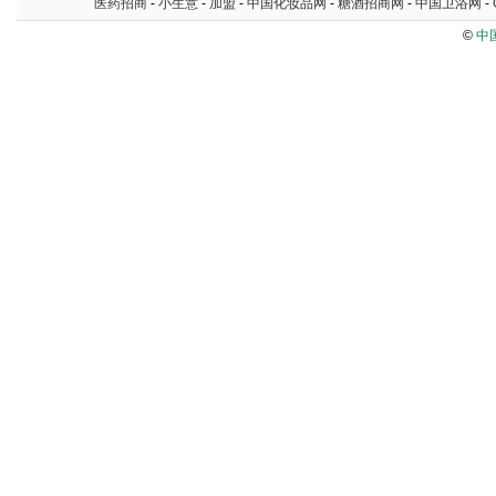
医药招商
-
小生意
-
加盟
-
中国化妆品网
-
糖酒招商网
-
中国卫浴网
-
©
中