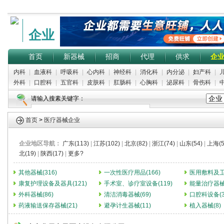
企业
首页
新器械
招商
代理
供求
企
内科
|
血液科
|
呼吸科
|
心内科
|
神经科
|
消化科
|
内分泌
|
妇产科
|
外科
|
口腔科
|
五官科
|
皮肤科
|
肛肠科
|
心胸科
|
泌尿科
|
骨伤科
|
请输入搜素关键字：
首页
>
医疗器械企业
企业地区导航：
广东(113)
|
江苏(102)
|
北京(82)
|
浙江(74)
|
山东(54)
|
上海(5
北(19)
|
陕西(17)
|
更多?
其他器械(316)
一次性医疗用品(166)
医用敷料及卫生
康复护理设备及器具(121)
手术室、诊疗室设备(119)
能量治疗器械(
外科器械(86)
清洁消毒器械(69)
口腔科设备(3
药液输送保存器械(21)
避孕计生器械(11)
植入器械(8)