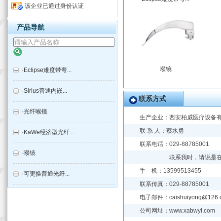
该企业已通过身份认证
产品导航
喉镜
·
Eclipse难度带弯...
·
Sirius普通内嵌...
联系方式
·
光纤喉镜
生产企业：
西安柏威医疗设备
联 系 人：蔡水勇
·
KaWe经济型光纤...
联系电话：029-887850
·
喉镜
联系我时，请说是
手 机：13599513455
·
可更换普通光纤...
联系传真：029-88785001
电子邮件：
caishuiyong@126
公司网址：www.xabwyl.com