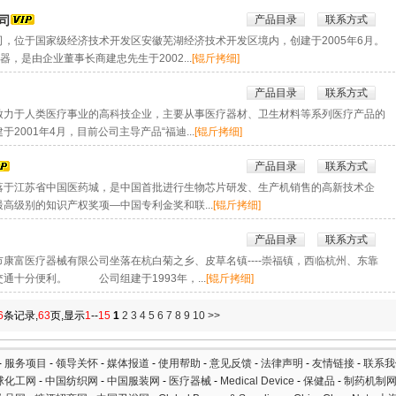
产品目录
联系方式
司
位于国家级经济技术开发区安徽芜湖经济技术开发区境内，创建于2005年6月。
，是由企业董事长商建忠先生于2002...
[锟斤拷细]
产品目录
联系方式
于人类医疗事业的高科技企业，主要从事医疗器材、卫生材料等系列医疗产品的
001年4月，目前公司主导产品“福迪...
[锟斤拷细]
产品目录
联系方式
江苏省中国医药城，是中国首批进行生物芯片研发、生产机销售的高新技术企
高级别的知识产权奖项—中国专利金奖和联...
[锟斤拷细]
产品目录
联系方式
富医疗器械有限公司坐落在杭白菊之乡、皮草名镇----崇福镇，西临杭州、东靠
通十分便利。 公司组建于1993年，...
[锟斤拷细]
6
条记录,
63
页,显示
1
--
15
1
2
3
4
5
6
7
8
9
10
>>
-
服务项目
-
领导关怀
-
媒体报道
-
使用帮助
-
意见反馈
-
法律声明
-
友情链接
-
联系我
球化工网
-
中国纺织网
-
中国服装网
-
医疗器械
-
Medical Device
-
保健品
-
制药机制