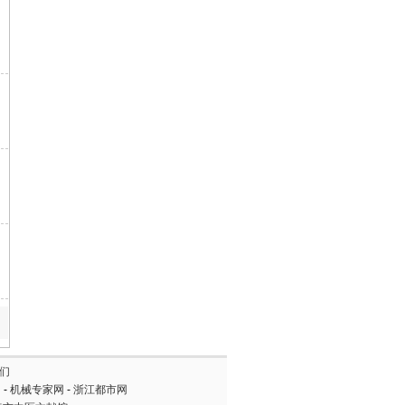
哈尔滨恒伟科技有限公司
VIP
盐城华灸生物科技有限公司
VIP
吉林市长白艾艾绒厂
VIP
武汉康芝园科技发展有限公司
VIP
武汉佐尔康科技有限公司
VIP
杭州桐庐医达器械设备有限公...
VIP
北京中凯文科技有限公司
VIP
芜湖圣大医疗器械技术股份有...
VIP
泰州欣康基因数码科技有限公...
VIP
湖北中创医疗用品有限公司
VIP
北京宝恩科技有限公司
VIP
黄山金富医疗器械有限公司
VIP
余姚市晨康医疗器械厂
VIP
嵊州市天赐实业有限公司
VIP
上海典范医疗科技有限公司
VIP
仙居药城医疗器械有限公司
VIP
们
网
-
机械专家网
-
浙江都市网
桐乡市康富医疗器械有限公司
VIP