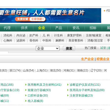
代
代理
供求
企业
产品
资讯
招标
|
消化科
|
内分泌
|
妇产科
|
儿 科
|
计生科
|
康复护理科
|
注射/输液室
|
检
|
心胸科
|
泌尿科
|
骨伤科
|
中医科
|
麻醉科
|
美容整形科
|
消毒/清洁室
|
手
热门搜索：
试管
|
生产企业
|
经营企业
(82)
|
浙江(74)
|
山东(54)
|
上海(51)
|
湖北(50)
|
河南(31)
|
湖南(22)
|
辽宁(20)
|
河
品(166)
医用敷料及卫生材料(141)
诊断监护仪及试剂(131)
疗室设备(119)
能量治疗器械(93)
医用高分子材料及制品(88)
(69)
口腔科设备(30)
注射穿刺器械(23)
(11)
植入器械(8)