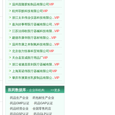
温州昌隆胶粘制品有限公司
VIP
杭州菲默科技有限公司
VIP
浙江太丰伟业仪器科技有限公...
VIP
嘉兴好事帮医疗器械有限公司...
VIP
江苏法得欧医疗器械科技有限...
VIP
建德市康华医疗器材有限公...
VIP
温州市康之本制氧科技有限公...
VIP
北京创力恒泰科贸有限公司
VIP
天台县宣成医疗用品厂
VIP
浙江省遂昌双剑医疗器械有限...
VIP
上海英诺伟医疗器械有限公司
VIP
肇庆市澳莱丝乳胶制品有限公...
VIP
浙江友利医学科技有限公司
VIP
广东省鹤山市雄健医疗器械有...
VIP
医药数据库
－企业和机构
>>更多
上海畅为实业有限公司
VIP
·
药品生产企业
·
药包材生产企业
吉林荣发医疗器械有限公司
VIP
·
药品GMP认证
·
药品GAP认证
北京海特科技有限公司
VIP
·
药品经营企业
·
全国零售药店
·
药品GSP认证
湖南复泰机电设备工程有限公...
·
药品GLP认证
VIP