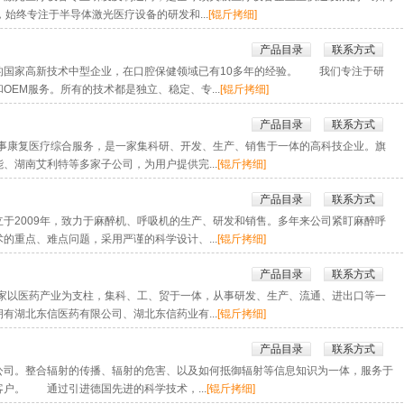
始终专注于半导体激光医疗设备的研发和...
[锟斤拷细]
产品目录
联系方式
国家高新技术中型企业，在口腔保健领域已有10多年的经验。 我们专注于研
EM服务。所有的技术都是独立、稳定、专...
[锟斤拷细]
产品目录
联系方式
从事康复医疗综合服务，是一家集科研、开发、生产、销售于一体的高科技企业。旗
、湖南艾利特等多家子公司，为用户提供完...
[锟斤拷细]
产品目录
联系方式
2009年，致力于麻醉机、呼吸机的生产、研发和销售。多年来公司紧盯麻醉呼
的重点、难点问题，采用严谨的科学设计、...
[锟斤拷细]
产品目录
联系方式
家以医药产业为支柱，集科、工、贸于一体，从事研发、生产、流通、进出口等一
有湖北东信医药有限公司、湖北东信药业有...
[锟斤拷细]
产品目录
联系方式
。整合辐射的传播、辐射的危害、以及如何抵御辐射等信息知识为一体，服务于
户。 通过引进德国先进的科学技术，...
[锟斤拷细]