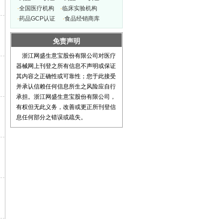
·
全国医疗机构
·
临床实验机构
山东侨牌集团有限公司
VIP
·
药品GCP认证
·
食品经销商库
南京海智生物工程有限公司
VIP
上海精诚医疗器械有限公司
VIP
免责声明
杭州积好脂质体有限公司
VIP
浙江网盛生意宝股份有限公司对医疗
宁波冠克医疗科技有限公司
VIP
器械网上刊登之所有信息不声明或保证
天津比特菲生物技术有限公司
VIP
其内容之正确性或可靠性；您于此接受
并承认信赖任何信息所生之风险应自行
宁波博盛医疗科技有限公司
VIP
承担。浙江网盛生意宝股份有限公司，
北京柏安联众科技有限公司
VIP
有权但无此义务，改善或更正所刊登信
北京迈卓商贸有限公司
VIP
息任何部分之错误或疏失。
上海鹿得医疗器械贸易有限公...
VIP
沈阳市威灵医用电子有限公司
VIP
天津市同业科技发展有限公司
VIP
杭州大力神医疗器械有限公司
VIP
杭州千岛医疗设备有限公司
VIP
武汉长久健康生物科技有限公...
VIP
哈尔滨康邦黑背景光学仪器有...
VIP
福州金也医疗器材有限公司
VIP