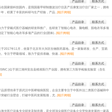
产品目录
联系方式
国家级科技园内，是我国最早研制微波治疗仪及产后康复治疗仪厂家之一，拥有
年，积累了丰富的科研与生产经验，产品...
[锟斤拷细]
产品目录
联系方式
于穿戴式医疗器械的研发和推广。迄研发了智能心电衣、脑电帽、肌电衣等多项
了智能心电衣等多项产品的行业(团体)...
[锟斤拷细]
产品目录
联系方式
2017年11月，坐落于北京市大兴区生物医药基地。是一家集研发、生产、贸易
。专注于呼吸领域，致力于提供准确、快速...
[锟斤拷细]
产品目录
联系方式
OSINC.)位于浙江湖州安吉县精准医疗产业园，拥有第三方医学检验实验室（含生
]
产品目录
联系方式
产品原理传承于原武汉中医哮喘病医院，企业主要专注于中医外治二类医疗器械和中
突破行业壁垒，打破中医药发展瓶颈，尤...
[锟斤拷细]
产品目录
联系方式
体激光医疗设备专业研发及制造商，是全球顶尖级医疗设备企业里快速发展的一家高