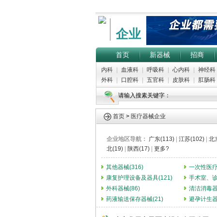
企业
首页
新器械
招商
内科
|
血液科
|
呼吸科
|
心内科
|
神经科
外科
|
口腔科
|
五官科
|
皮肤科
|
肛肠科
请输入搜素关键字：
首页
>
医疗器械企业
企业地区导航：
广东(113)
|
江苏(102)
|
北京
北(19)
|
陕西(17)
|
更多?
其他器械(316)
一次性医疗用
康复护理设备及器具(121)
手术室、诊
外科器械(86)
清洁消毒器械
药液输送保存器械(21)
避孕计生器械