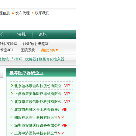
泰州欣康基因数码科技有限公...
VIP
湖北中创医疗用品有限公司
VIP
理信息
发布代理
联系我们
北京宝恩科技有限公司
VIP
黄山金富医疗器械有限公司
VIP
展会
余姚市晨康医疗器械厂
法规
论坛
VIP
嵊州市天赐实业有限公司
VIP
验科/实验室
|
影像/放射/B超室
上海典范医疗科技有限公司
VIP
术室/ICU
|
医院系统
|
功能分类▼
仙居药城医疗器械有限公司
VIP
膀胱镜
|
节育环
|
拔罐器
|
肛肠膏药推入器
桐乡市康富医疗器械有限公司
VIP
推荐医疗器械企业
杭州铭心医疗科技有限公司
VIP
北京翰林康健科技股份有限公...
VIP
上虞市康美乐医疗器械有限公...
VIP
北京华康诚信医疗科技有限公...
VIP
北京市西城区景山科普仪器厂
VIP
朝阳福康医疗器械有限公司
VIP
深圳市安健医疗设备有限公司
VIP
上海中济医药科技有限公司
VIP